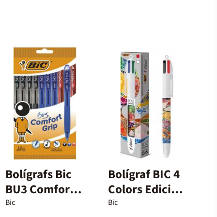
Bolígrafs Bic
Bolígraf BIC 4
BU3 Comfort
Colors Edició
Grip 10u
Gaudí
Bic
Bic