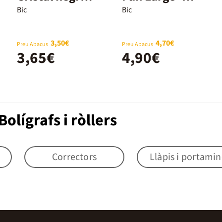
5u
Blister 6+2u
Bic
Bic
3,50€
4,70€
Preu Abacus
Preu Abacus
3,65€
4,90€
olígrafs i ròllers
Correctors
Llàpis i portamin