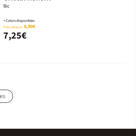
Metal + 2
Bic
recanvis negre
+ Colors disponibles
6,90€
Preu Abacus
7,25€
es