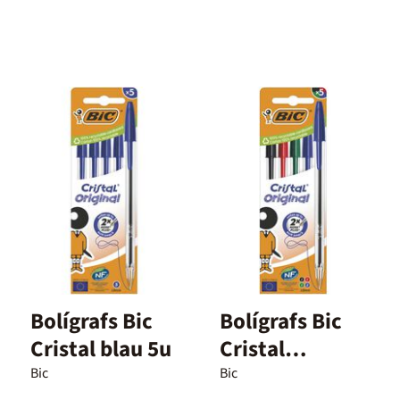
Bolígrafs Bic
Bolígrafs Bic
Cristal blau 5u
Cristal
assortit 5u
Bic
Bic