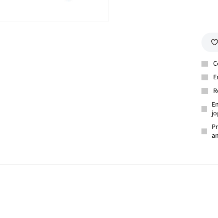
C
E
R
En
jo
Pr
am