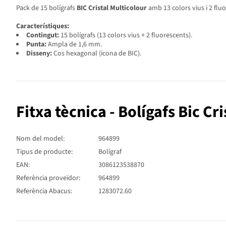
Pack de 15 bolígrafs
BIC Cristal Multicolour
amb 13 colors vius i 2 fluo
Característiques:
Contingut:
15 bolígrafs (13 colors vius + 2 fluorescents).
Punta:
Ampla de 1,6 mm.
Disseny:
Cos hexagonal (icona de BIC).
Fitxa tècnica - Bolígafs Bic Cr
Nom del model:
964899
Tipus de producte:
Bolígraf
EAN:
3086123538870
Referència proveïdor:
964899
Referència Abacus:
1283072.60