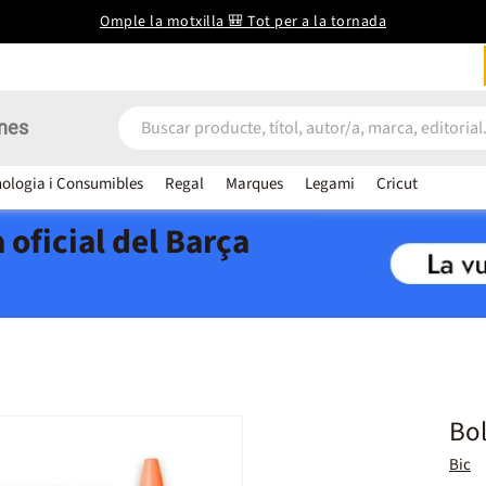
Omple la motxilla 🎒 Tot per a la tornada
nes
ologia i Consumibles
Regal
Marques
Legami
Cricut
 oficial del Barça
Bol
Bic