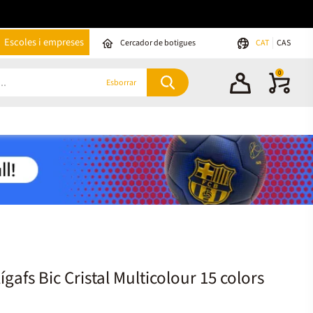
Escoles i empreses
Cercador de botigues
CAT
CAS
0
Esborrar
ígafs Bic Cristal Multicolour 15 colors