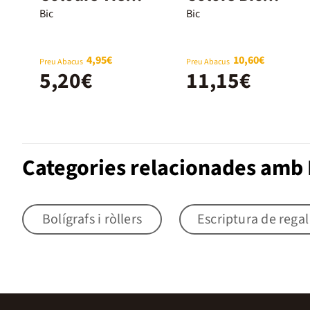
Dye + Tipp-ex
2+1u
Bic
Bic
4,95€
10,60€
Preu Abacus
Preu Abacus
5,20€
11,15€
Categories relacionades amb B
Bolígrafs i ròllers
Escriptura de regal