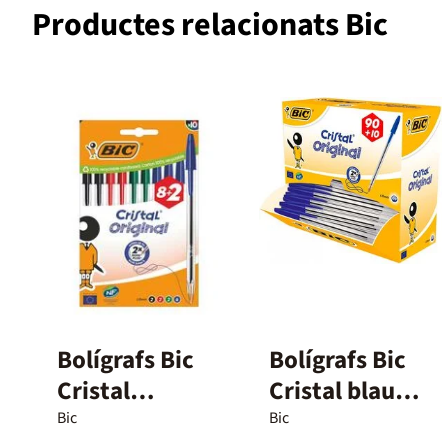
Productes relacionats Bic
Bolígrafs Bic
Bolígrafs Bic
Cristal
Cristal blau
assortit 8+2u
90+10u
Bic
Bic