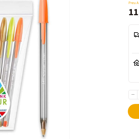
Preu 
11