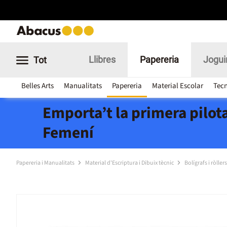
Llibres
Papereria
Jogui
Tot
Belles Arts
Manualitats
Papereria
Material Escolar
Tecn
Emporta’t la primera pilota
Femení
Papereria i Manualitats
Material d'Escriptura i Dibuix tècnic
Bolígrafs i ròllers