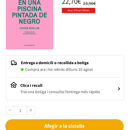
22,70€
23,90€
Avui -5% en llibres
Entrega a domicili o recollida a botiga
Compra ara i ho rebràs dilluns 10 agost
Clica i recull
Tria una botiga i consulta l’entrega més ràpida
Afegir a la cistella