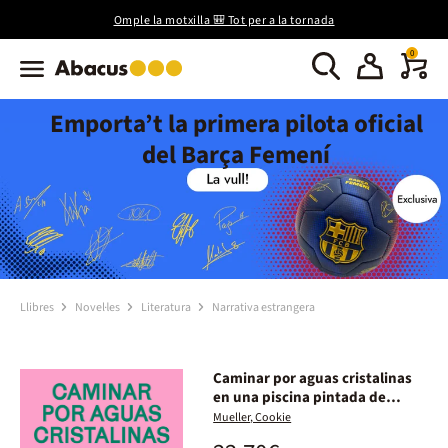
Omple la motxilla 🎒 Tot per a la tornada
0
Emporta’t la primera pilota oficial
del Barça Femení
Llibres
Novel·les
Literatura
Narrativa estrangera
Caminar por aguas cristalinas
en una piscina pintada de
negro
Mueller, Cookie