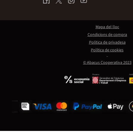
Mapa del lloc
Condicions de compra
Política de privadesa
Política de cookies
© Abacus Cooperativa 2023
Promou:
Amb 