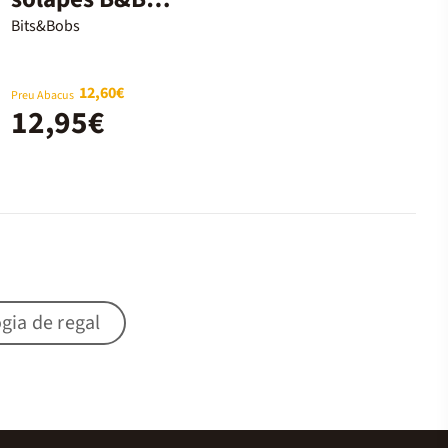
Park
Bits&Bobs
12,60€
Preu Abacus
12,95€
gia de regal