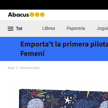
Llibres
Papereria
Jogui
Tot
Emporta’t la primera pilota
Femení
Regal
Papereria i altres