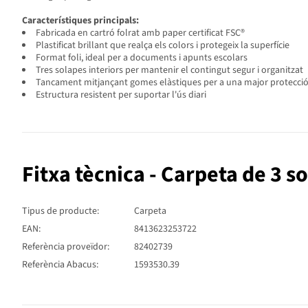
Característiques principals:
Fabricada en cartró folrat amb paper certificat FSC®
Plastificat brillant que realça els colors i protegeix la superfície
Format foli, ideal per a documents i apunts escolars
Tres solapes interiors per mantenir el contingut segur i organitzat
Tancament mitjançant gomes elàstiques per a una major protecci
Estructura resistent per suportar l'ús diari
Fitxa tècnica - Carpeta de 3 
Tipus de producte:
Carpeta
EAN:
8413623253722
Referència proveïdor:
82402739
Referència Abacus:
1593530.39