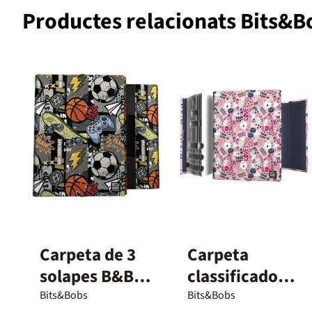
Productes relacionats Bits&B
Carpeta de 3
Carpeta
solapes B&B
classificadora
Free Sport
B&B True Love
Bits&Bobs
Bits&Bobs