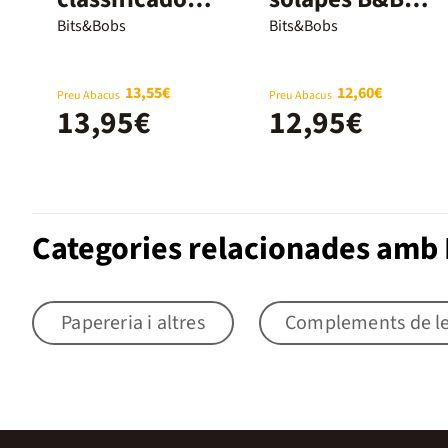
B&B Party
Happy
Bits&Bobs
Bits&Bobs
13,55€
12,60€
Preu Abacus
Preu Abacus
13,95€
12,95€
Categories relacionades amb P
Papereria i altres
Complements de le