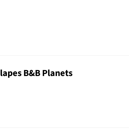
ó
solapes B&B Planets