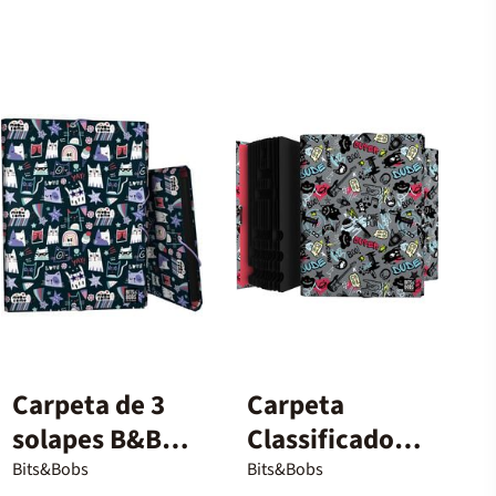
Carpeta de 3
Carpeta
solapes B&B
Classificadora
Miau
B&B Awesome
Bits&Bobs
Bits&Bobs