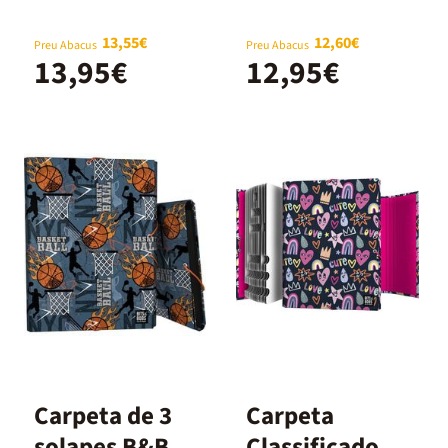
Football
13,55€
12,60€
Preu Abacus
Preu Abacus
13,95€
12,95€
Carpeta de 3
Carpeta
solapes B&B
Classificadora