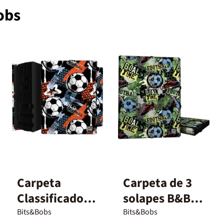
obs
Carpeta
Carpeta de 3
Classificadora
solapes B&B
B&B Wild
Goal Time
Bits&Bobs
Bits&Bobs