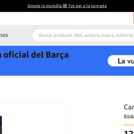
Omple la motxilla 🎒 Tot per a la tornada
nes
 oficial del Barça
Car
Bits
Preu 
12