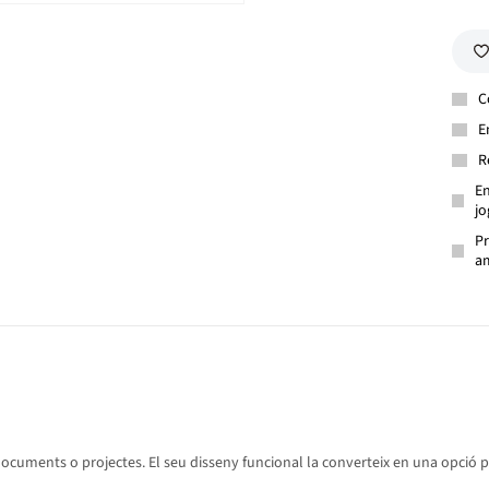
C
E
R
En
jo
Pr
am
 documents o projectes. El seu disseny funcional la converteix en una opció pe