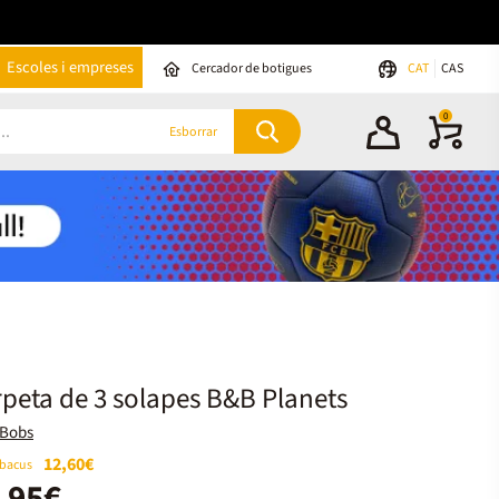
Escoles i empreses
Cercador de botigues
CAT
CAS
0
Esborrar
peta de 3 solapes B&B Planets
&Bobs
12,60€
Abacus
,95€