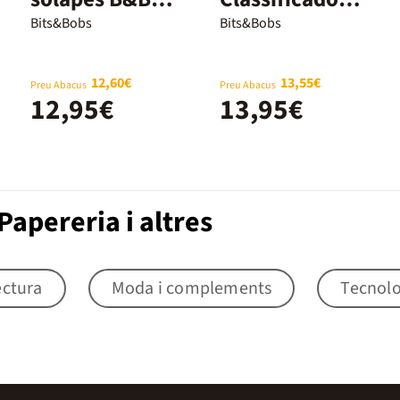
Basketball
B&B Cute
Bits&Bobs
Bits&Bobs
12,60€
13,55€
Preu Abacus
Preu Abacus
12,95€
13,95€
apereria i altres
ctura
Moda i complements
Tecnolo