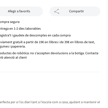
Afegir a favorits
Compartir
ompra segura
ntrega en 1-2 dies laborables
egistra't i gaudeix de descomptes en cada compra
viament gratuït a partir de 19€ en llibres i de 39€ en llibres de text,
guines i papereria.
oductes de robòtica: no s'accepten devolucions a la botiga. Contacta
b atenció al client
rfecta per a l'ús diari tant a l'escola com a casa, ajudant a mantenir el