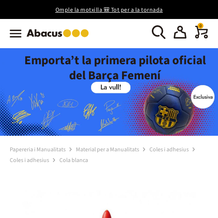
Omple la motxilla 🎒 Tot per a la tornada
0
Emporta’t la primera pilota oficial
del Barça Femení
Papereria i Manualitats
Material per a Manualitats
Coles i adhesius
Coles i adhesius
Cola blanca