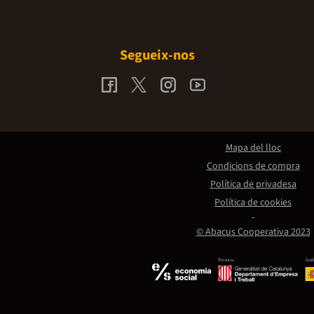
Segueix-nos
Mapa del lloc
Condicions de compra
Política de privadesa
Política de cookies
© Abacus Cooperativa 2023
Promou:
Amb 