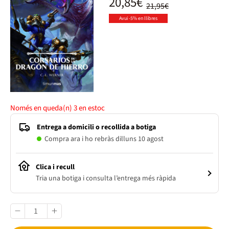
20,85€
21,95€
Avui -5% en llibres
Només en queda(n)
3
en estoc
Entrega a domicili o recollida a botiga
Compra ara i ho rebràs dilluns 10 agost
Clica i recull
Tria una botiga i consulta l’entrega més ràpida