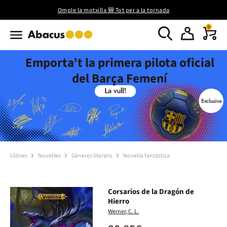
Omple la motxilla 🎒 Tot per a la tornada
0
Emporta’t la primera pilota oficial
del Barça Femení
Llibres
Novel·les
Gèneres literaris
Novel·la fantàstica
Corsarios de la Dragón de
Hierro
Werner, C. L.