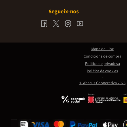
Segueix-nos
Mapa del lloc
Condicions de compra
Política de privadesa
Política de cookies
© Abacus Cooperativa 2023
Promou:
Amb 