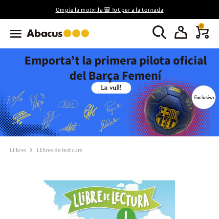
Omple la motxilla 🎒 Tot per a la tornada
0
Emporta’t la primera pilota oficial
del Barça Femení
Llibres
Llibres de text curs