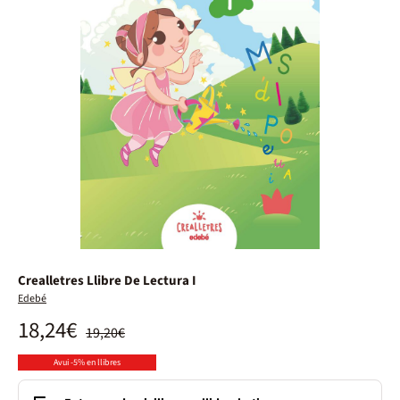
Crealletres Llibre De Lectura I
Edebé
18,24€
19,20€
Avui -5% en llibres