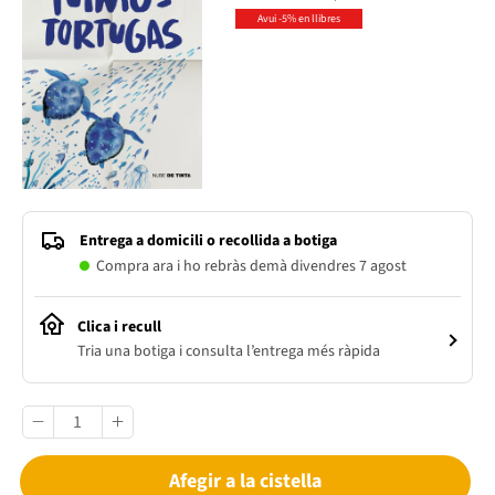
Avui -5% en llibres
Entrega a domicili o recollida a botiga
Compra ara i ho rebràs demà divendres 7 agost
Clica i recull
Tria una botiga i consulta l’entrega més ràpida
Afegir a la cistella