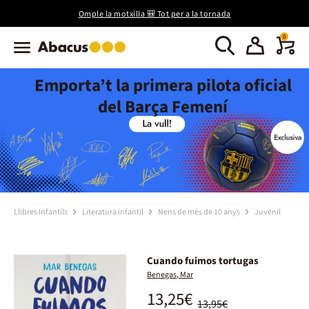
Omple la motxilla 🎒 Tot per a la tornada
0
Emporta’t la primera pilota oficial
del Barça Femení
Llibres Infantils
Literatura infantil
Nens de més de 10 anys
Juvenil
Cuando fuimos tortugas
Benegas, Mar
13,25€
13,95€