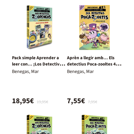
Pack simple Aprender a
Aprèn a llegir amb... Els
leer con... ¡Los Detectives
detectius Poca-zooltes 4.
Zoopencos! 1, 2 y 3: En
Màgia d'unicorn
Benegas, Mar
Benegas, Mar
letra
18,95€
7,55€
19,95€
7,95€