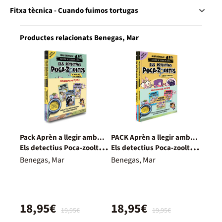
Fitxa tècnica - Cuando fuimos tortugas
Productes relacionats Benegas, Mar
Pack Aprèn a llegir amb...
PACK Aprèn a llegir amb...
Els detectius Poca-zooltes!
Els detectius Poca-zooltes!
1,2 i 3: En lletra
4,5 i 6: En lletra MAJÚS
Benegas, Mar
Benegas, Mar
MAJÚSCULA
18,95€
18,95€
19,95€
19,95€