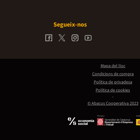
Segueix-nos
Mapa del lloc
Condicions de compra
Política de privadesa
Política de cookies
© Abacus Cooperativa 2023
Promou:
Amb 