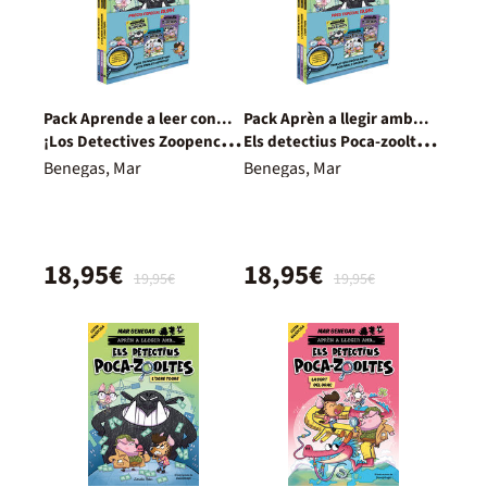
Pack Aprende a leer con...
Pack Aprèn a llegir amb...
¡Los Detectives Zoopencos!
Els detectius Poca-zooltes!
7, 8 y 9: En letra MAYÚSCU
7,8 i 9: En lletra MAJÚS
Benegas, Mar
Benegas, Mar
18,95€
18,95€
19,95€
19,95€