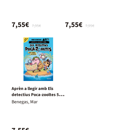
7,55€
7,55€
7,95€
7,95€
Aprèn a llegir amb Els
detectius Poca-zooltes 5.
Pota-ranca la pirata
Benegas, Mar