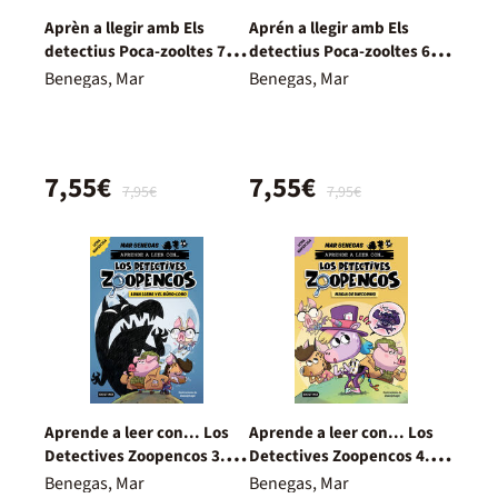
Aprèn a llegir amb Els
Aprén a llegir amb Els
detectius Poca-zooltes 7.
detectius Poca-zooltes 6.
L'ogre Togre
La sort del drac
Benegas, Mar
Benegas, Mar
7,55€
7,55€
7,95€
7,95€
Aprende a leer con... Los
Aprende a leer con... Los
Detectives Zoopencos 3.
Detectives Zoopencos 4.
Luna llena y el búho-lobo
Magia de unicornio
Benegas, Mar
Benegas, Mar