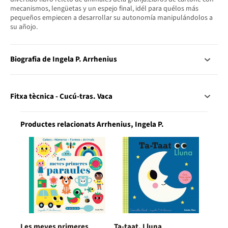
mecanismos, lengüetas y un espejo final, idél para quélos más
pequeños empiecen a desarrollar su autonomía manipulándolos a
su añojo.
Biografia de Ingela P. Arrhenius
Fitxa tècnica - Cucú-tras. Vaca
Productes relacionats Arrhenius, Ingela P.
Les meves primeres
Ta-taat. Lluna