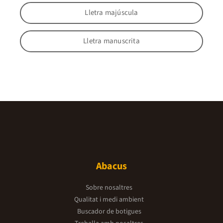
Lletra majúscula
Lletra manuscrita
Abacus
Sobre nosaltres
Qualitat i medi ambient
Buscador de botigues