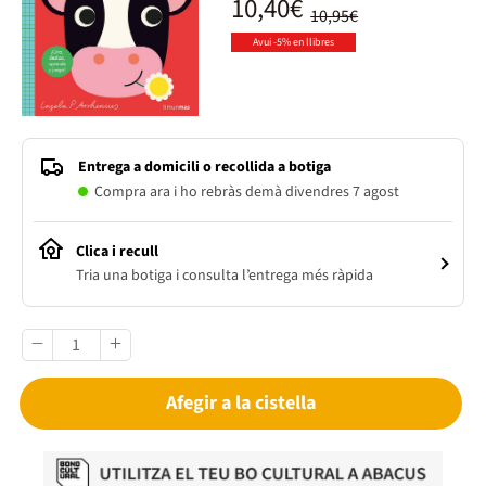
10,40€
10,95€
Avui -5% en llibres
Entrega a domicili o recollida a botiga
Compra ara i ho rebràs demà divendres 7 agost
Clica i recull
Tria una botiga i consulta l’entrega més ràpida
Afegir a la cistella