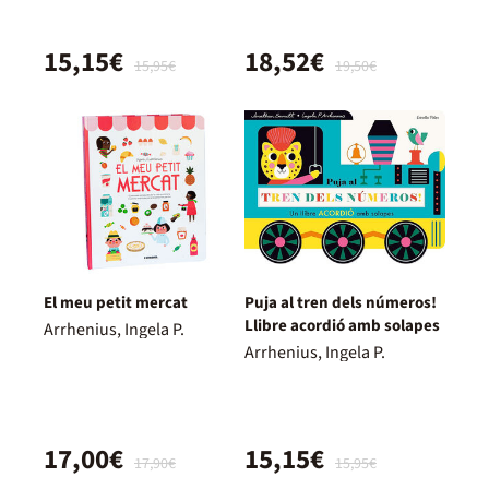
15,15€
18,52€
15,95€
19,50€
El meu petit mercat
Puja al tren dels números!
Llibre acordió amb solapes
Arrhenius, Ingela P.
Arrhenius, Ingela P.
17,00€
15,15€
17,90€
15,95€