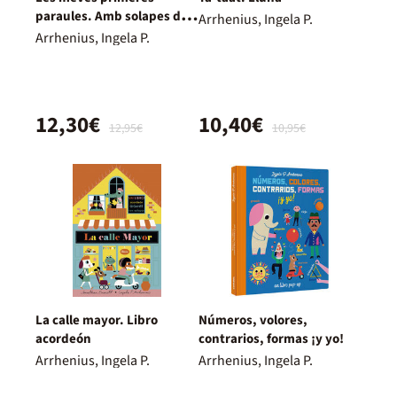
paraules. Amb solapes de
Arrhenius, Ingela P.
roba i un mirall
Arrhenius, Ingela P.
12,30€
10,40€
12,95€
10,95€
La calle mayor. Libro
Números, volores,
acordeón
contrarios, formas ¡y yo!
Arrhenius, Ingela P.
Arrhenius, Ingela P.