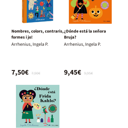
Nombres, colors, contraris,
¿Dónde está la señora
formes i jo!
Bruja?
Arrhenius, Ingela P.
Arrhenius, Ingela P.
7,50€
9,45€
7,90€
9,95€