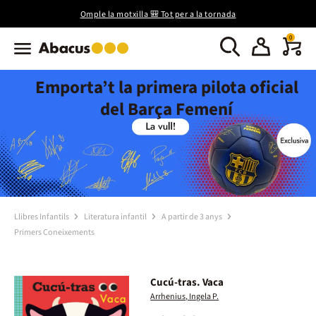
Omple la motxilla 🎒 Tot per a la tornada
0
Emporta’t la primera pilota oficial
del Barça Femení
Llibres Infantils
Literatura infantil
A partir de 3 anys
Primers Coneixements
Cucú-tras. Vaca
Arrhenius, Ingela P.