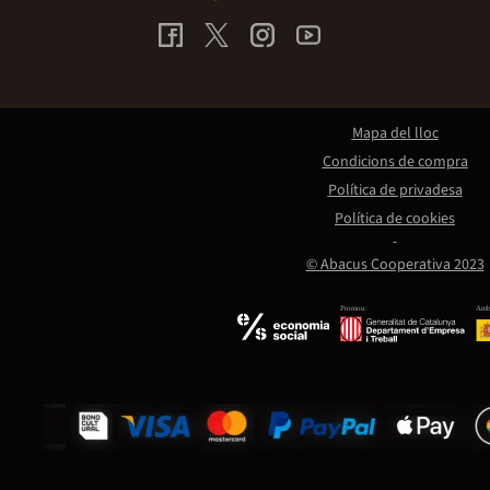
Mapa del lloc
Condicions de compra
Política de privadesa
Política de cookies
© Abacus Cooperativa 2023
Promou:
Amb 