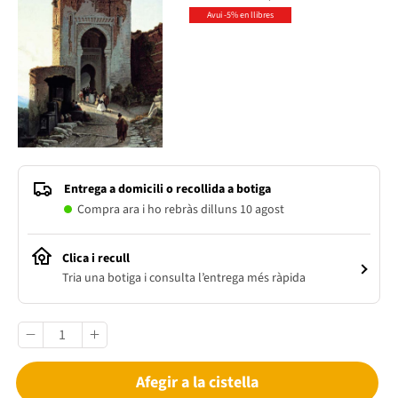
Avui -5% en llibres
Entrega a domicili o recollida a botiga
Compra ara i ho rebràs dilluns 10 agost
Clica i recull
Tria una botiga i consulta l’entrega més ràpida
Afegir a la cistella