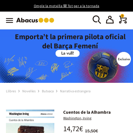
Omple la motxilla 🎒 Tot per a la tornada
0
Emporta’t la primera pilota oficial
del Barça Femení
Llibres
Novel·les
Butxaca
Narrativa estrangera
Cuentos de la Alhambra
Washington, Irving
14,72€
15,50€