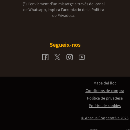
(*) L'enviament d’un missatge a través del canal
de Whatsapp, implica l'acceptació de la
Política
de Privadesa.
Segueix-nos
Mapa del lloc
Condicions de compra
Política de privadesa
Política de cookies
© Abacus Cooperativa 2023
Promou:
Amb 