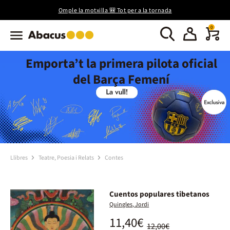
Omple la motxilla 🎒 Tot per a la tornada
0
Emporta’t la primera pilota oficial
del Barça Femení
Llibres
Teatre, Poesia i Relats
Contes
Cuentos populares tibetanos
Quingles, Jordi
11,40€
12,00€