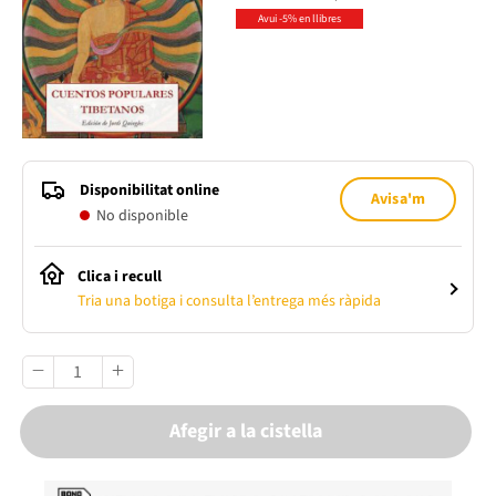
Avui -5% en llibres
Disponibilitat online
Avisa'm
No disponible
Clica i recull
Tria una botiga i consulta l’entrega més ràpida
Afegir a la cistella