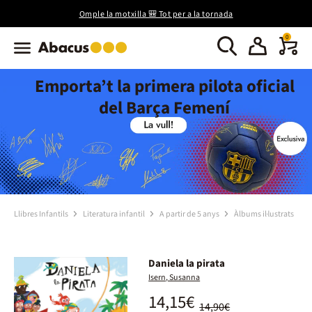
Omple la motxilla 🎒 Tot per a la tornada
0
Emporta’t la primera pilota oficial
del Barça Femení
Llibres Infantils
Literatura infantil
A partir de 5 anys
Àlbums il·lustrats
Daniela la pirata
Isern, Susanna
14,15€
14,90€