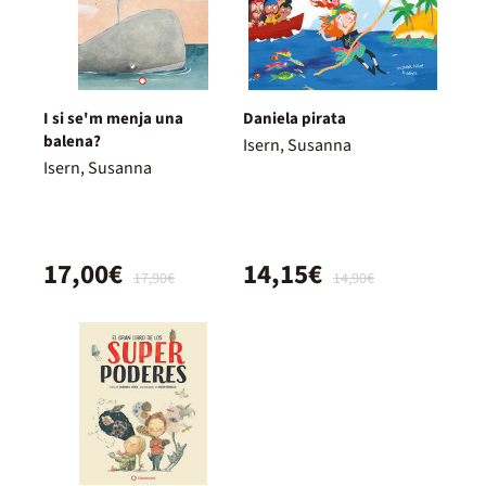
I si se'm menja una
Daniela pirata
balena?
Isern, Susanna
Isern, Susanna
17,00€
14,15€
17,90€
14,90€