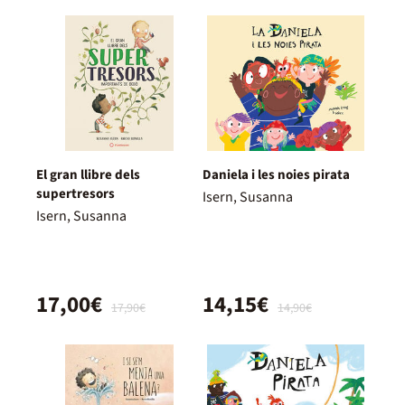
El gran llibre dels
Daniela i les noies pirata
supertresors
Isern, Susanna
Isern, Susanna
17,00€
14,15€
17,90€
14,90€