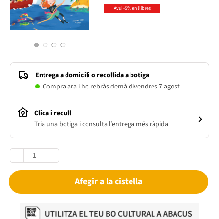
Avui -5% en llibres
1
2
3
4
Entrega a domicili o recollida a botiga
Compra ara i ho rebràs demà divendres 7 agost
Clica i recull
Tria una botiga i consulta l’entrega més ràpida
Afegir a la cistella