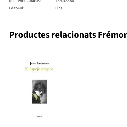
Referència Abacus:
1220422.58
Editorial:
Elba
Productes relacionats Frémo