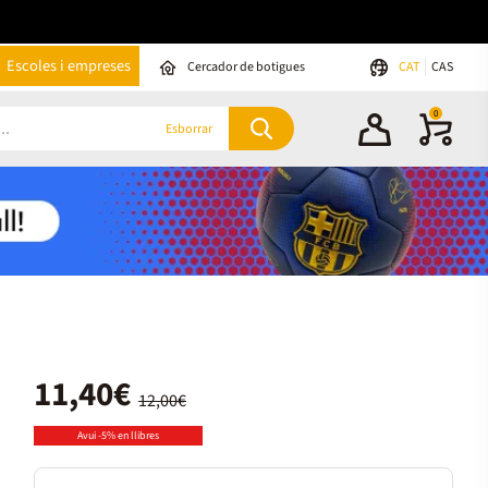
Escoles i empreses
Cercador de botigues
CAT
CAS
0
Esborrar
11,40€
12,00€
Avui -5% en llibres