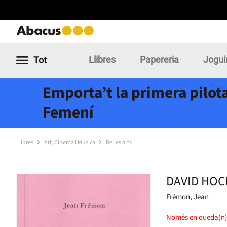
Llibres
Papereria
Jogui
Tot
Emporta’t la primera pilota
Femení
Llibres
Art, Cinema i Música
Belles arts
DAVID HOC
Frémon, Jean
Només en queda(n