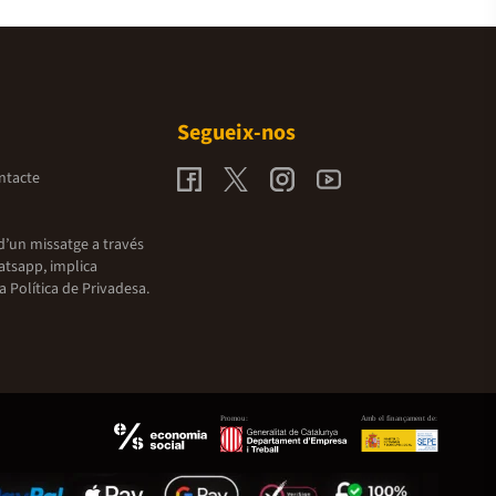
Segueix-nos
ntacte
d’un missatge a través
atsapp, implica
la
Política de Privadesa.
Promou:
Amb el finançament de: