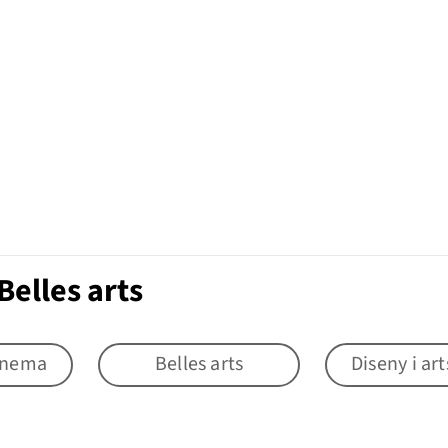
elles arts
cinema
Belles arts
Diseny i ar