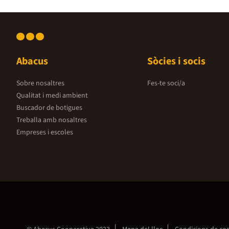
Abacus
Sòcies i socis
Sobre nosaltres
Fes-te soci/a
Qualitat i medi ambient
Buscador de botigues
Treballa amb nosaltres
Empreses i escoles