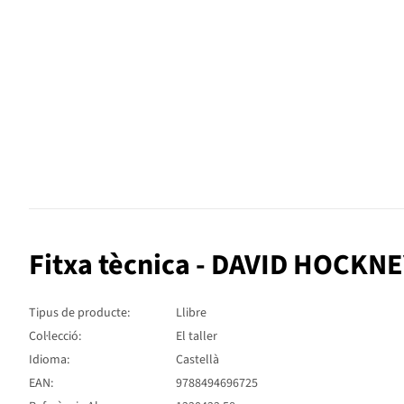
Fitxa tècnica - DAVID HOCKN
Tipus de producte:
Llibre
Col·lecció:
El taller
Idioma:
Castellà
EAN:
9788494696725