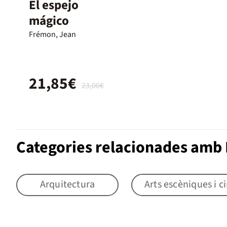
El espejo
mágico
Frémon, Jean
21,85€
23,00€
Categories relacionades amb B
Arquitectura
Arts escèniques i 