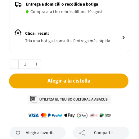
Entrega a domicili o recollida a botiga
Compra ara i ho rebràs dilluns 10 agost
Clica i recull
Tria una botiga i consulta l’entrega més ràpida
Afegir a la cistella
Afegir a favorits
Compartir