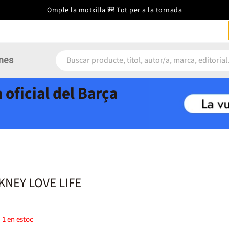
Omple la motxilla 🎒 Tot per a la tornada
nes
 oficial del Barça
KNEY LOVE LIFE
)
1
en estoc