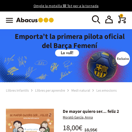
Omple la motxilla 🎒 Tot per a la tornada
0
Emporta’t la primera pilota oficial
del Barça Femení
Llibres Infantils
Llibres per aprendre
Medi natural
Les emocions
De mayor quiero ser... feliz 2
Morató García, Anna
18,00€
18,95€