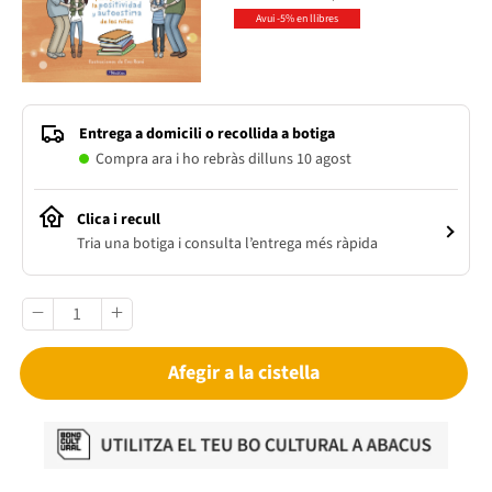
Avui -5% en llibres
Entrega a domicili o recollida a botiga
Compra ara i ho rebràs dilluns 10 agost
Clica i recull
Tria una botiga i consulta l’entrega més ràpida
Afegir a la cistella