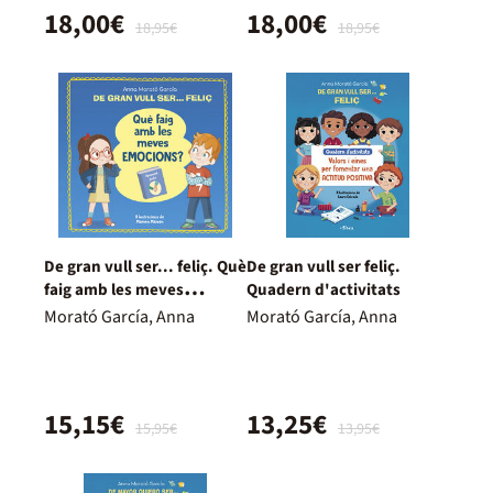
18,00€
18,00€
18,95€
18,95€
De gran vull ser... feliç. Què
De gran vull ser feliç.
faig amb les meves
Quadern d'activitats
emocions?
Morató García, Anna
Morató García, Anna
15,15€
13,25€
15,95€
13,95€