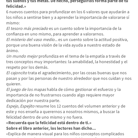
tus sueños y tus metas. De hecho, perseguirlos forma parte de tu
felicidad.»
6 nuevos cuentos para profundizar en los 6 valores que ayudarán a
los niños a sentirse bien y a aprender la importancia de valorarse sí
mismo:
El tesoro más preciado
es un cuento sobre la importancia de la
confianza en uno mismo, para aprender a valorarnos.
El misterio del vaso medio...
es un cuento sobre la actitud positiva,
porque una buena visión de la vida ayuda a nuestro estado de
ánimo.
Un mundo mejor
profundiza en el tema de la empatía a través de
tres conceptos muy importantes: la amabilidad, la honestidad y el
respeto por los demás.
El cajoncito
trata el agradecimiento, por las cosas buenas que nos
pasan y por las personas de nuestro alrededor que nos cuidan y nos
quieren.
El juego de los mapas
habla de cómo gestionar el esfuerzo y la
importancia de no frustrarnos cuando algo requiere mayor
dedicación por nuestra parte.
Espejo, Espejito
resume los 12 cuentos del volumen anterior y de
este y nos enseña a querernos a nosotros mismos, a buscar la
felicidad dentro de uno mismo y no fuera.
«Recuerda que la felicidad está dentro de ti.»
Sobre el libro anterior, los lectores han dicho...
«Explica de manera visual para los niños conceptos complicados