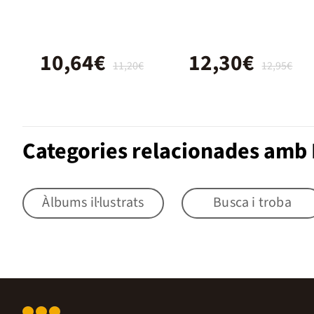
10,64€
12,30€
11,20€
12,95€
Categories relacionades amb 
Àlbums il·lustrats
Busca i troba