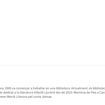
'any 2000 va començar a treballar en una biblioteca. Actualment, és bibliotec
o dedicat a la literatura infantil i juvenil des de 2010: Memòria de Peix a Ca
 Premi Mercè Llimona pel conte
Xamae
.