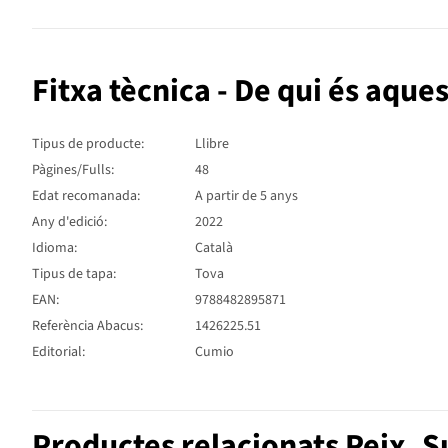
Fitxa tècnica - De qui és aque
Tipus de producte:
Llibre
Pàgines/Fulls:
48
Edat recomanada:
A partir de 5 anys
Any d'edició:
2022
Idioma:
Català
Tipus de tapa:
Tova
EAN:
9788482895871
Referència Abacus:
1426225.51
Editorial:
Cumio
Productes relacionats Peix, 