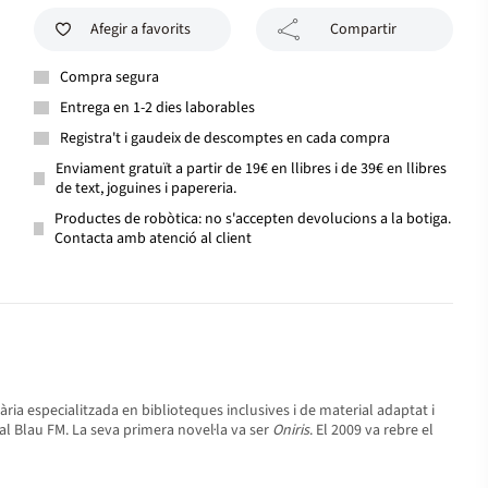
Afegir a favorits
Compartir
Compra segura
Entrega en 1-2 dies laborables
Registra't i gaudeix de descomptes en cada compra
Enviament gratuït a partir de 19€ en llibres i de 39€ en llibres
de text, joguines i papereria.
Productes de robòtica: no s'accepten devolucions a la botiga.
Contacta amb atenció al client
ària especialitzada en biblioteques inclusives i de material adaptat i
nal Blau FM. La seva primera novel·la va ser
Oniris
. El 2009 va rebre el