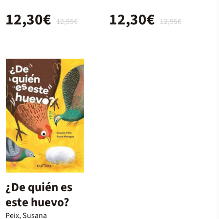
12,30€
12,30€
12,95€
12,95€
¿De quién es
este huevo?
Peix, Susana