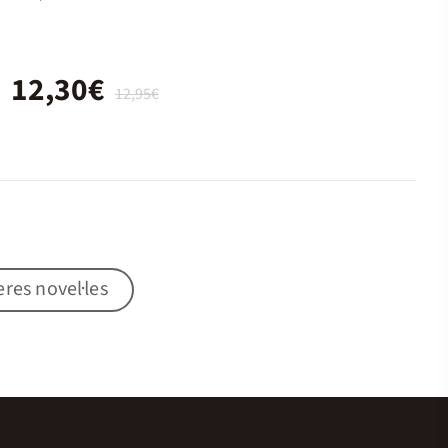
12,30€
12,95€
res novel·les