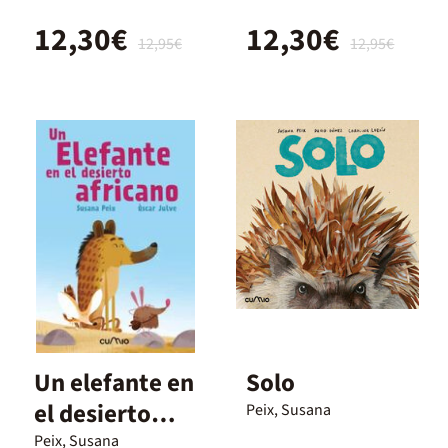
12,30€
12,30€
12,95€
12,95€
Un elefante en
Solo
el desierto
Peix, Susana
africano
Peix, Susana