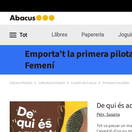
Llibres
Papereria
Jogui
Tot
Emporta’t la primera pilota
Femení
Llibres Infantils
Literatura infantil
A partir de 5 anys
Primeres novel·les
De qui és a
Peix, Susana
Tot va passar un mat
l'aparició d'un ou mi