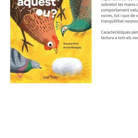
sobretot les mares q
comportament natura
noves, tot i que de 
tranquil·litat necess
Característiques pens
lectura a tots els ne