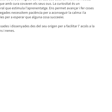
ue amb cura covaven els seus ous. La curiositat és un
l que estimula l'aprenentatge. Ens permet avançar i fer coses
vegades necessitem paciència per a aconseguir la calma i la
ries per a esperar que alguna cosa succeeixi.
ades i dissenyades des del seu origen per a facilitar l' accés a la
ns i nenes.