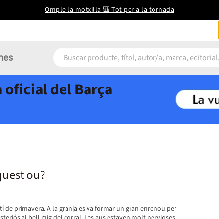
Omple la motxilla 🎒 Tot per a la tornada
nes
 oficial del Barça
quest ou?
í de primavera. A la granja es va formar un gran enrenou per
steriós al bell mig del corral. Les aus estaven molt nervioses,