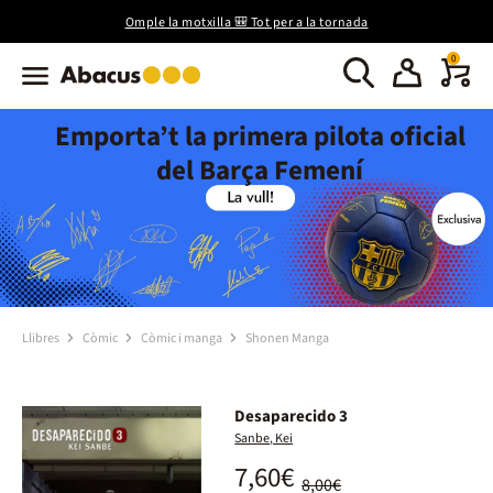
Omple la motxilla 🎒 Tot per a la tornada
0
Emporta’t la primera pilota oficial
del Barça Femení
Llibres
Còmic
Còmic i manga
Shonen Manga
Desaparecido 3
Sanbe, Kei
7,60€
8,00€