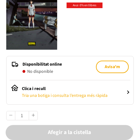
Avui -5% en llibres
Disponibilitat online
Avisa'm
No disponible
Clica i recull
Tria una botiga i consulta l’entrega més ràpida
Afegir a la cistella