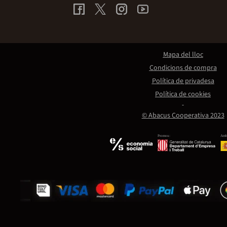
Mapa del lloc
Condicions de compra
Política de privadesa
Política de cookies
© Abacus Cooperativa 2023
Promou:
Amb 