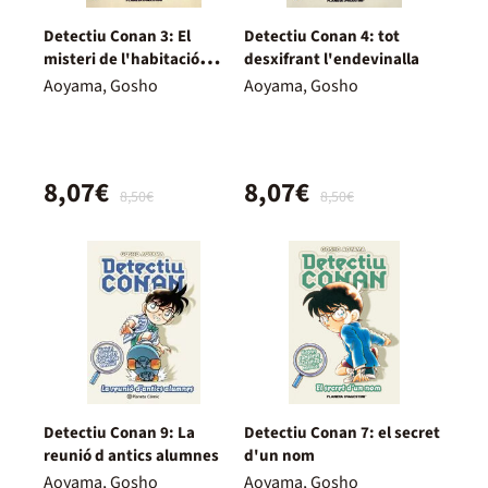
Detectiu Conan 3: El
Detectiu Conan 4: tot
misteri de l'habitació
desxifrant l'endevinalla
tancada
Aoyama, Gosho
Aoyama, Gosho
8,07€
8,07€
8,50€
8,50€
Detectiu Conan 9: La
Detectiu Conan 7: el secret
reunió d antics alumnes
d'un nom
Aoyama, Gosho
Aoyama, Gosho