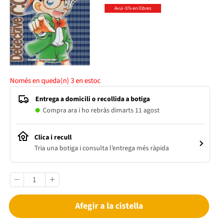
Avui -5% en llibres
Només en queda(n)
3
en estoc
Entrega a domicili o recollida a botiga
Compra ara i ho rebràs dimarts 11 agost
Clica i recull
Tria una botiga i consulta l’entrega més ràpida
Afegir a la cistella