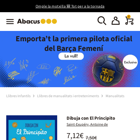
Omple la motxilla 🎒 Tot per a la tornada
0
Emporta’t la primera pilota oficial
del Barça Femení
Llibres Infantils
Llibres de manualitats i entreteniments
Manualitats
Dibuja con El Principito
Saint-Exupéry, Antoine de
7,12€
7,50€