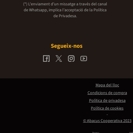
(*) L'enviament d’un missatge a través del canal
de Whatsapp, implica l'acceptació de la
Política
de Privadesa.
Segueix-nos
Mapa del lloc
Condicions de compra
Política de privadesa
Política de cookies
© Abacus Cooperativa 2023
Promou:
Amb 