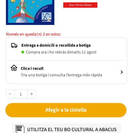
Avui -5% en llibres
Només en queda(n)
2
en estoc
Entrega a domicili o recollida a botiga
Compra ara i ho rebràs dimarts 11 agost
Clica i recull
Tria una botiga i consulta l’entrega més ràpida
Afegir a la cistella