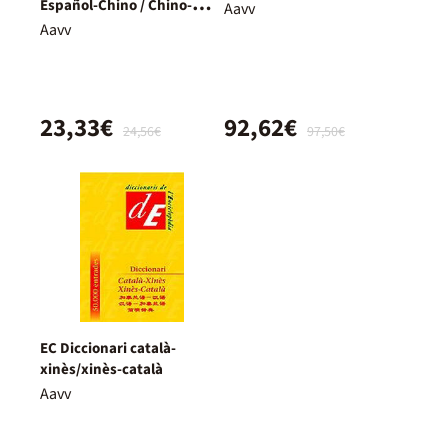
Español-Chino / Chino-
Aavv
Español
Aavv
23,33€
92,62€
24,56€
97,50€
EC Diccionari català-
xinès/xinès-català
Aavv