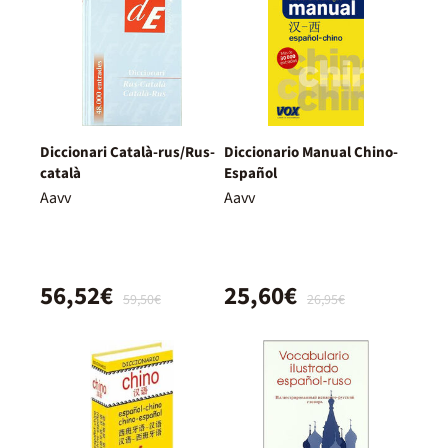
Diccionari Català-rus/Rus-
Diccionario Manual Chino-
català
Español
Aavv
Aavv
56,52€
25,60€
59,50€
26,95€