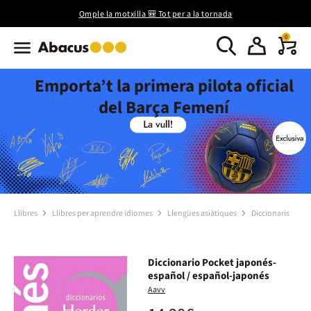
Omple la motxilla 🎒 Tot per a la tornada
0
Emporta’t la primera pilota oficial
del Barça Femení
Llibres
Llibres per aprendre idiomes
Llengües asiàtiques
Diccionaris
Diccionario Pocket japonés-
español / español-japonés
Aavv