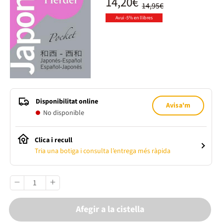
14,20€
14,95€
Avui -5% en llibres
Disponibilitat online
Avisa'm
No disponible
Clica i recull
Tria una botiga i consulta l’entrega més ràpida
Afegir a la cistella