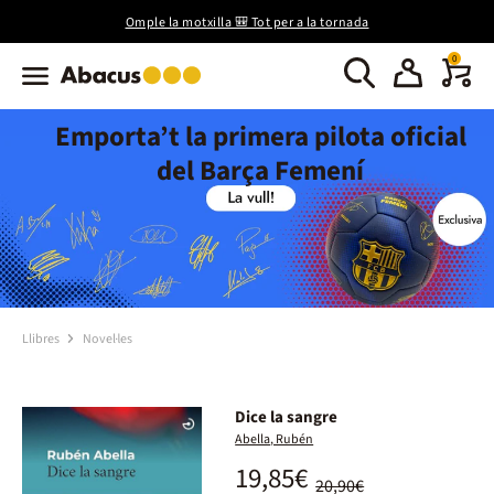
Omple la motxilla 🎒 Tot per a la tornada
0
Emporta’t la primera pilota oficial
del Barça Femení
Llibres
Novel·les
Dice la sangre
Abella, Rubén
19,85€
20,90€