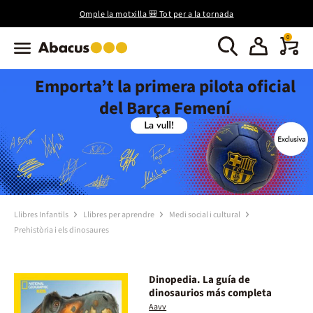
Omple la motxilla 🎒 Tot per a la tornada
0
Emporta’t la primera pilota oficial
del Barça Femení
Llibres Infantils
Llibres per aprendre
Medi social i cultural
Prehistòria i els dinosaures
Dinopedia. La guía de
dinosaurios más completa
Aavv