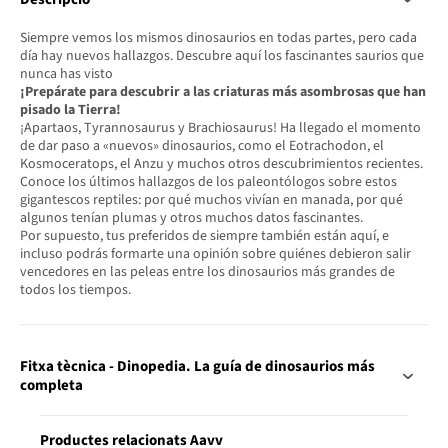
Siempre vemos los mismos dinosaurios en todas partes, pero cada
día hay nuevos hallazgos. Descubre aquí los fascinantes saurios que
nunca has visto
¡Prepárate para descubrir a las criaturas más asombrosas que han
pisado la Tierra!
¡Apartaos, Tyrannosaurus y Brachiosaurus! Ha llegado el momento
de dar paso a «nuevos» dinosaurios, como el Eotrachodon, el
Kosmoceratops, el Anzu y muchos otros descubrimientos recientes.
Conoce los últimos hallazgos de los paleontólogos sobre estos
gigantescos reptiles: por qué muchos vivían en manada, por qué
algunos tenían plumas y otros muchos datos fascinantes.
Por supuesto, tus preferidos de siempre también están aquí, e
incluso podrás formarte una opinión sobre quiénes debieron salir
vencedores en las peleas entre los dinosaurios más grandes de
todos los tiempos.
Fitxa tècnica - Dinopedia. La guía de dinosaurios más
completa
Productes relacionats Aavv