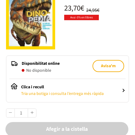
23,70€
24,95€
Avui -5% en llibres
Disponibilitat online
Avisa'm
No disponible
Clica i recull
Tria una botiga i consulta l’entrega més ràpida
Afegir a la cistella