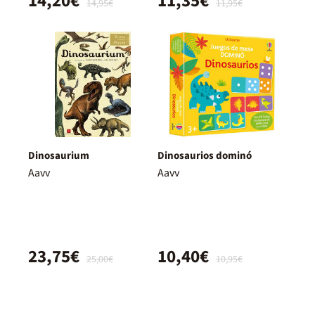
14,20€
11,35€
14,95€
11,95€
Dinosaurium
Dinosaurios dominó
Aavv
Aavv
23,75€
10,40€
25,00€
10,95€