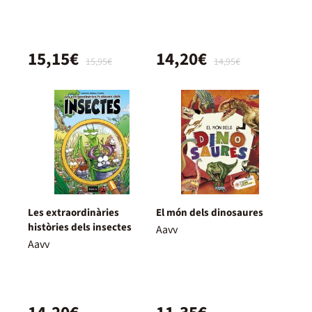
15,15€
14,20€
15,95€
14,95€
Les extraordinàries
El món dels dinosaures
històries dels insectes
Aavv
Aavv