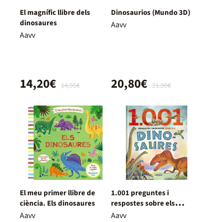
El magnífic llibre dels
Dinosaurios (Mundo 3D)
dinosaures
Aavv
Aavv
14,20€
20,80€
14,95€
21,90€
El meu primer llibre de
1.001 preguntes i
ciència. Els dinosaures
respostes sobre els
dinosaures
Aavv
Aavv