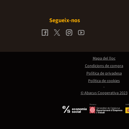
Segueix-nos
Mapa del lloc
Condicions de compra
Política de privadesa
Política de cookies
© Abacus Cooperativa 2023
Promou:
Amb 