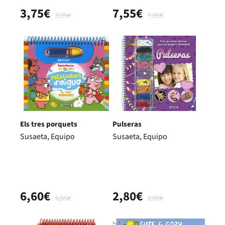
3,75€
7,55€
3,95€
7,95€
Els tres porquets
Pulseras
Susaeta, Equipo
Susaeta, Equipo
6,60€
2,80€
6,95€
2,95€