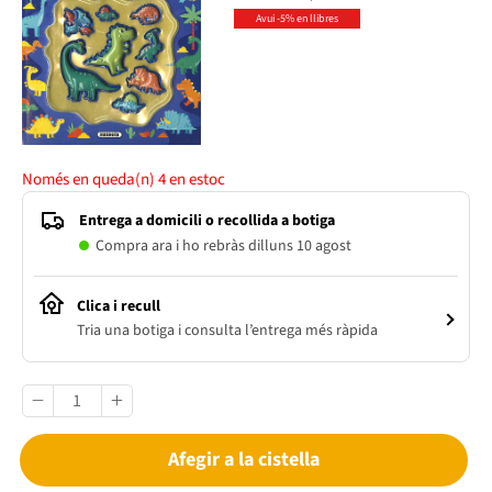
Avui -5% en llibres
Només en queda(n)
4
en estoc
Entrega a domicili o recollida a botiga
Compra ara i ho rebràs dilluns 10 agost
Clica i recull
Tria una botiga i consulta l’entrega més ràpida
Afegir a la cistella