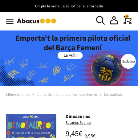
Omple la motxilla 🎒 Tot per a la tornada
0
Emporta’t la primera pilota oficial
del Barça Femení
Llibres Infantils
Llibres de manualitats i entreteniments
Manualitats
Dinosaurios
Susaeta, Equipo
9,45€
9,95€