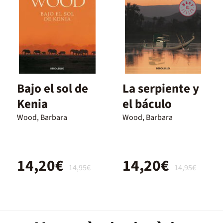
Bajo el sol de
La serpiente y
Kenia
el báculo
Wood, Barbara
Wood, Barbara
14,20€
14,20€
14,95€
14,95€