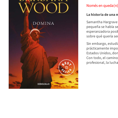
Només en queda(n
La historia de una 
Samantha Hargrave 
pequeña se había sen
esperanzadora posib
sobre qué quería ser
Sin embargo, estudia
prácticamente imposi
Estados Unidos, dond
Con todo, el camino 
profesional, la luc