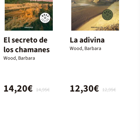
El secreto de
La adivina
los chamanes
Wood, Barbara
Wood, Barbara
14,20€
12,30€
14,95€
12,95€