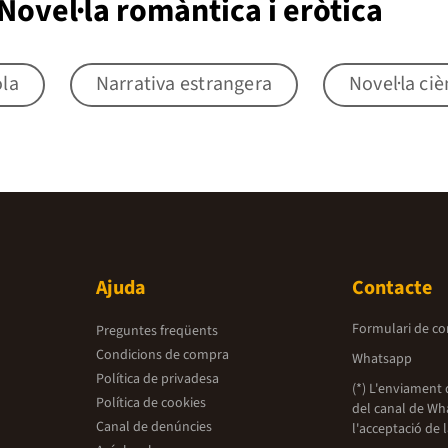
ovel·la romàntica i eròtica
ola
Narrativa estrangera
Novel·la ciè
Ajuda
Contacte
Formulari de co
Preguntes freqüents
Condicions de compra
Whatsapp
Política de privadesa
(*) L'enviament 
Política de cookies
del canal de Wh
Canal de denúncies
l'acceptació de 