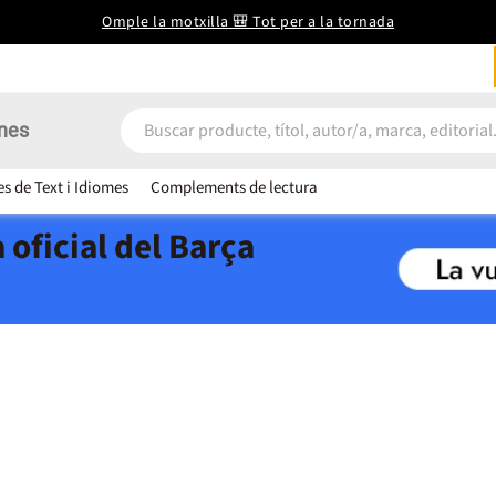
Omple la motxilla 🎒 Tot per a la tornada
nes
es de Text i Idiomes
Complements de lectura
 oficial del Barça