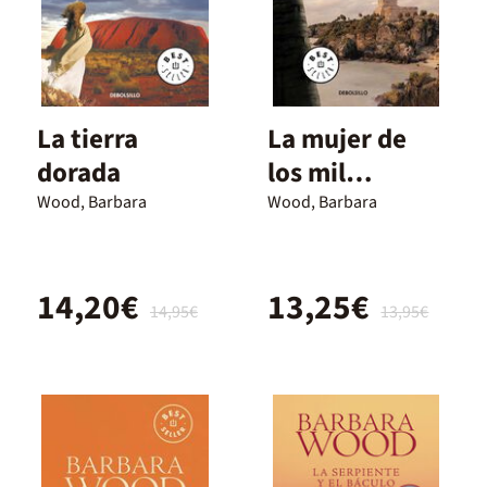
La tierra
La mujer de
dorada
los mil
secretos
Wood, Barbara
Wood, Barbara
14,20€
13,25€
14,95€
13,95€