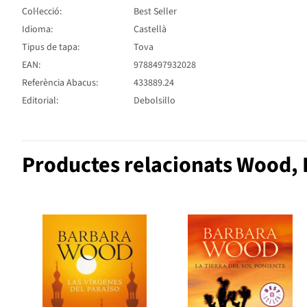
Col·lecció:
Best Seller
Idioma:
Castellà
Tipus de tapa:
Tova
EAN:
9788497932028
Referència Abacus:
433889.24
Editorial:
Debolsillo
Productes relacionats Wood,