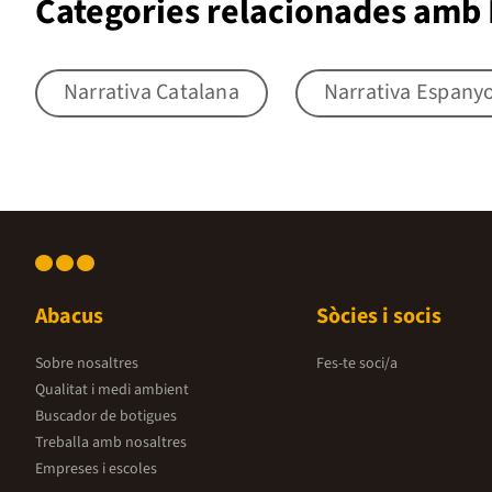
Categories relacionades amb N
Narrativa Catalana
Narrativa Espany
Abacus
Sòcies i socis
Sobre nosaltres
Fes-te soci/a
Qualitat i medi ambient
Buscador de botigues
Treballa amb nosaltres
Empreses i escoles