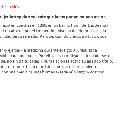
)
1
en estoc
mujer intrépida y valiente que luchó por un mundo mejor.
nació en Londres en 1860, en un barrio humilde. Desde muy
tido atraída por el tremendo universo del dolor físico y la
ilidad de su remedio. Así que, cuando creció, no tuvo duda
.
r -y ejercer- la medicina durante el siglo XIX resultaba
ble para una mujer. Por ello, se vio obligada a trasladarse a
e, no sin dificultades y humillaciones, logró su ansiado título.
de su triunfo -la plenitud del amor, el reconocimiento
ha por una medicina más humana- sería aún largo y costoso.