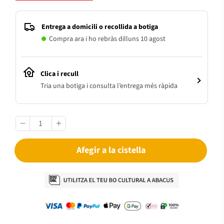
Entrega a domicili o recollida a botiga
Compra ara i ho rebràs dilluns 10 agost
Clica i recull
Tria una botiga i consulta l’entrega més ràpida
Afegir a la cistella