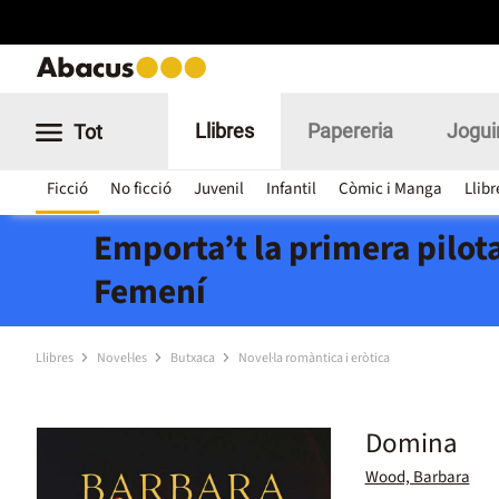
Llibres
Papereria
Jogui
Tot
Ficció
No ficció
Juvenil
Infantil
Còmic i Manga
Llibr
Emporta’t la primera pilota
Femení
Llibres
Novel·les
Butxaca
Novel·la romàntica i eròtica
Domina
Wood, Barbara