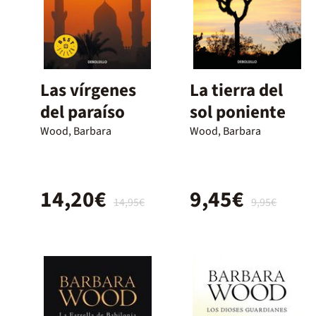
Las vírgenes
La tierra del
del paraíso
sol poniente
Wood, Barbara
Wood, Barbara
14,20€
9,45€
14,95€
9,95€