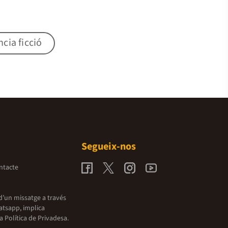
ncia ficció
Segueix-nos
ntacte
d’un missatge a través
atsapp, implica
la
Política de Privadesa.