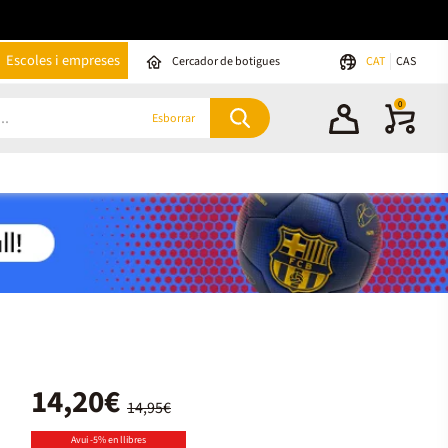
Escoles i empreses
Cercador de botigues
CAT
CAS
0
Esborrar
14,20€
14,95€
Avui -5% en llibres