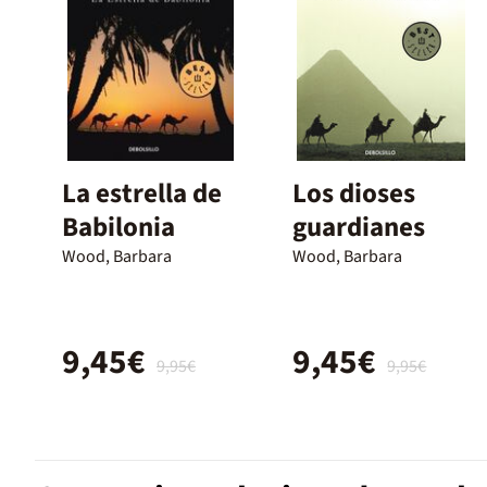
La estrella de
Los dioses
Babilonia
guardianes
Wood, Barbara
Wood, Barbara
9,45€
9,45€
9,95€
9,95€