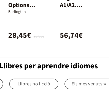
Options
A1/A2.
A2+/WB
Student's
Burlington
Book and
Workbook +
28,45€
56,74€
Digital
29,95€
(Without Key
Pack)
Llibres per aprendre idiomes
Llibres no ficció
Els més venuts ⭐