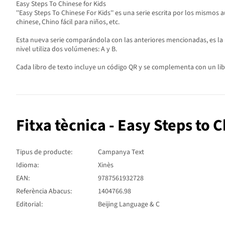
Easy Steps To Chinese for Kids
''Easy Steps To Chinese For Kids'' es una serie escrita por los mismo
chinese, Chino fácil para niños, etc.
Esta nueva serie comparándola con las anteriores mencionadas, es la má
nivel utiliza dos volúmenes: A y B.
Cada libro de texto incluye un código QR y se complementa con un libro
Fitxa tècnica - Easy Steps to 
Tipus de producte:
Campanya Text
Idioma:
Xinès
EAN:
9787561932728
Referència Abacus:
1404766.98
Editorial:
Beijing Language & C