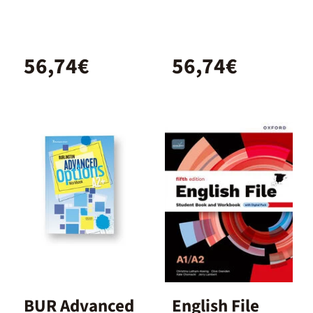
A2/B1.
and Workbook
Student's
with Digital
Book and
Pack
56,74€
56,74€
Workbook and
digital with
Key Pack
BUR Advanced
English File