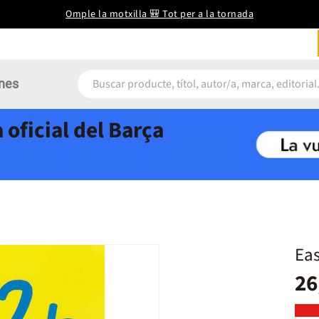
Omple la motxilla 🎒 Tot per a la tornada
nes
 oficial del Barça
Eas
26