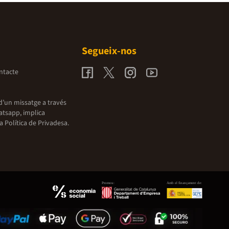
Segueix-nos
ntacte
d’un missatge a través
atsapp, implica
la
Política de Privadesa.
Promou:
Amb el finançament de: