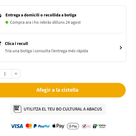
Entrega a domicili o recollida a botiga
Compra ara i ho rebràs dilluns 24 agost
Clica i recull
Tria una botiga i consulta l’entrega més ràpida
Afegir a la cistella