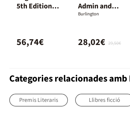
5th Edition
Admin and
B1. Student's
Finance SB
Burlington
Book and
2nd Ed
Workbook and
56,74€
28,02€
digital
29,50€
without Key
Pack
Categories relacionades amb 
Premis Literaris
Llibres ficció