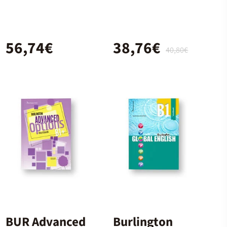
Book and
Workbook +
Digital (With
56,74€
38,76€
Key Pack)
40,80€
BUR Advanced
Burlington