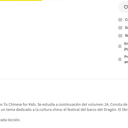
C
E
R
En
jo
Pr
am
To Chinese for Kids. Se estudia a continuación del volumen 2A. Consta de sie
un tema dedicado a la cultura china: el festival del barco del Dragón. El lib
cada lección.