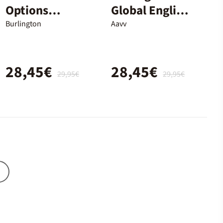
Options
Global English
B1+/WB
B1 Workbook
Burlington
Aavv
28,45€
28,45€
29,95€
29,95€