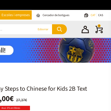
Escoles i empreses
Cercador de botigues
CAT
CAS
0
Esborrar
y Steps to Chinese for Kids 2B Text
,00€
27,37€
Avui -5% en llibres