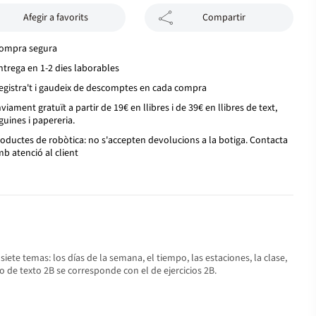
Afegir a favorits
Compartir
ompra segura
ntrega en 1-2 dies laborables
egistra't i gaudeix de descomptes en cada compra
viament gratuït a partir de 19€ en llibres i de 39€ en llibres de text,
guines i papereria.
oductes de robòtica: no s'accepten devolucions a la botiga. Contacta
b atenció al client
te temas: los días de la semana, el tiempo, las estaciones, la clase,
ro de texto 2B se corresponde con el de ejercicios 2B.