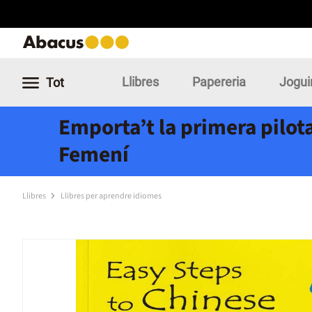
Llibres
Papereria
Jogui
Tot
Emporta’t la primera pilota
Femení
Llibres
Llibres per aprendre idiomes