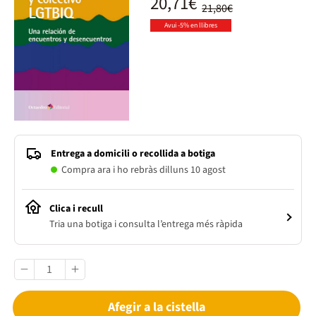
20,71€
21,80€
Avui -5% en llibres
Entrega a domicili o recollida a botiga
Compra ara i ho rebràs dilluns 10 agost
Clica i recull
Tria una botiga i consulta l’entrega més ràpida
Afegir a la cistella