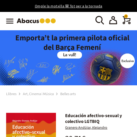
Omple la motxilla 🎒 Tot per a la tornada
0
Emporta’t la primera pilota oficial
del Barça Femení
Llibres
Art, Cinema i Música
Belles arts
Educación afectivo-sexual y
colectivo LGTBIQ
Granero Andújar, Alejandro