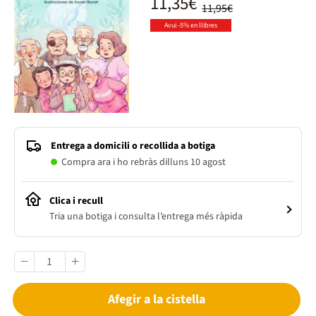
11,35€
11,95€
Avui -5% en llibres
Entrega a domicili o recollida a botiga
Compra ara i ho rebràs dilluns 10 agost
Clica i recull
Tria una botiga i consulta l’entrega més ràpida
Afegir a la cistella