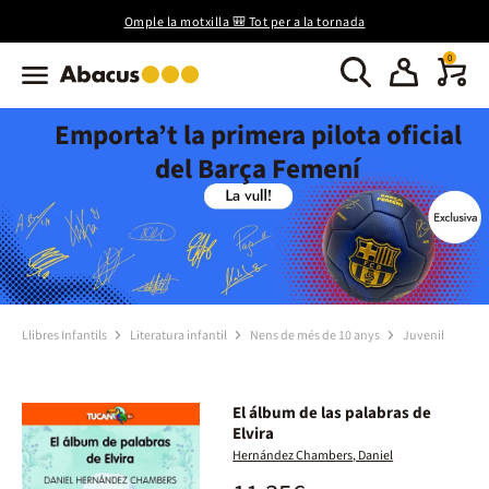
Omple la motxilla 🎒 Tot per a la tornada
0
Emporta’t la primera pilota oficial
del Barça Femení
Llibres Infantils
Literatura infantil
Nens de més de 10 anys
Juvenil
El álbum de las palabras de
Elvira
Hernández Chambers, Daniel