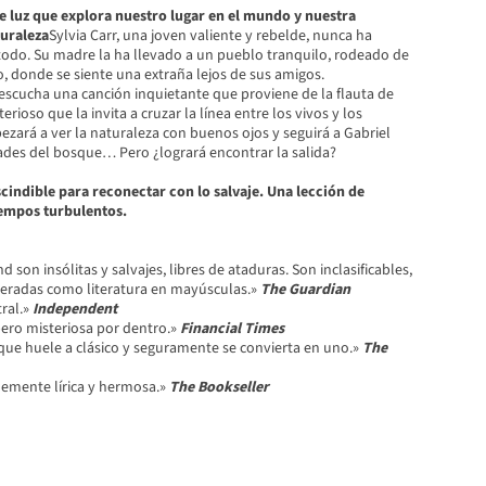
de luz que explora nuestro lugar en el mundo y nuestra
turaleza
Sylvia Carr, una joven valiente y rebelde, nunca ha
 todo. Su madre la ha llevado a un pueblo tranquilo, rodeado de
, donde se siente una extraña lejos de sus amigos.
escucha una canción inquietante que proviene de la flauta de
erioso que la invita a cruzar la línea entre los vivos y los
zará a ver la naturaleza con buenos ojos y seguirá a Gabriel
ades del bosque… Pero ¿logrará encontrar la salida?
cindible para reconectar con lo salvaje. Una lección de
iempos turbulentos.
 son insólitas y salvajes, libres de ataduras. Son inclasificables,
deradas como literatura en mayúsculas.»
The Guardian
ral.»
Independent
pero misteriosa por dentro.»
Financial Times
 que huele a clásico y seguramente se convierta en uno.»
The
lemente lírica y hermosa.»
The Bookseller