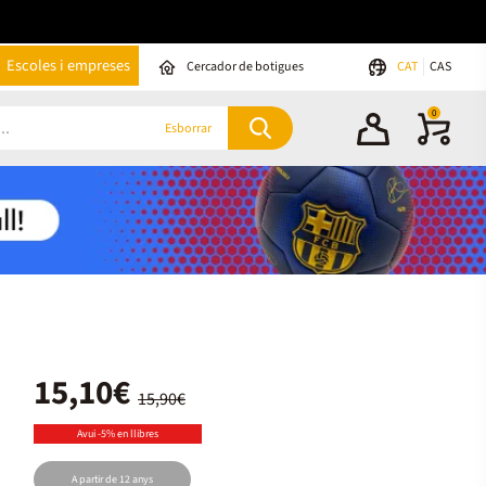
Escoles i empreses
Cercador de botigues
CAT
CAS
0
Esborrar
15,10€
15,90€
Avui -5% en llibres
A partir de 12 anys