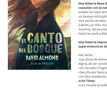
Una historia llena 
conexión con la na
estado tan lejos de
un bosque inhóspito
Una noche cerrada, 
Gabriel, un niño mist
muertos. Sylvia empe
hasta las profundid
Una historia impres
supervivencia en t
Han dicho:
«Las obras de Almond
dignas de ser consi
«Un narrador magist
«Sencilla por fuera 
«Un libro excelente
Irish Times
«Una novela increíb