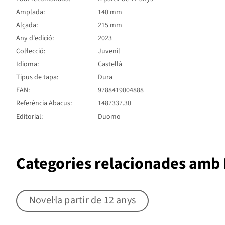
Amplada:
140 mm
Alçada:
215 mm
Any d'edició:
2023
Col·lecció:
Juvenil
Idioma:
Castellà
Tipus de tapa:
Dura
EAN:
9788419004888
Referència Abacus:
1487337.30
Editorial:
Duomo
Categories relacionades amb N
Novel·la partir de 12 anys