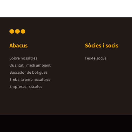
Abacus
Sòcies i socis
Sobre nosaltres
Fes-te soci/a
Qualitat i medi ambient
Buscador de botigues
Treballa amb nosaltres
Empreses i escoles