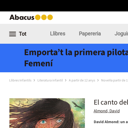
Llibres
Papereria
Jogui
Tot
Emporta’t la primera pilota
Femení
Llibres Infantils
Literatura infantil
A partir de 12 anys
Novel·la partir de 
El canto de
Almond, David
David Almond: un au