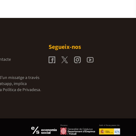
Segueix-nos
ntacte
d’un missatge a través
atsapp, implica
la
Política de Privadesa.
Promou:
Amb el finançament de: