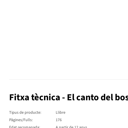
Fitxa tècnica - El canto del b
Tipus de producte:
Llibre
Pàgines/Fulls:
176
Edat recomanada:
A partir de 12 anys