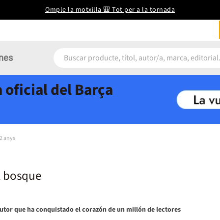
Omple la motxilla 🎒 Tot per a la tornada
nes
 oficial del Barça
12 anys
l bosque
tor que ha conquistado el corazón de un millón de lectores