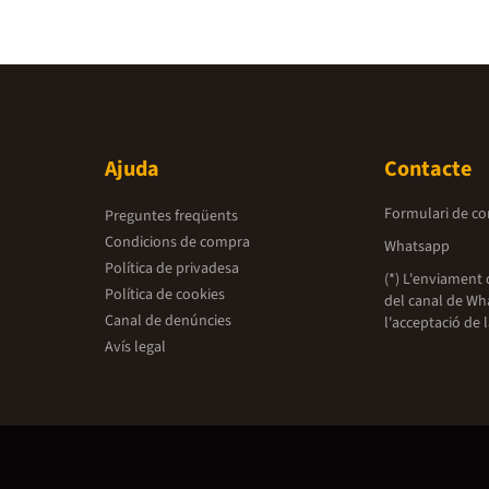
Ajuda
Contacte
Formulari de co
Preguntes freqüents
Condicions de compra
Whatsapp
Política de privadesa
(*) L'enviament 
Política de cookies
del canal de Wh
Canal de denúncies
l'acceptació de 
Avís legal