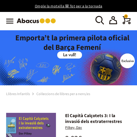
Omple la motxilla 🎒 Tot per a la tornada
0
Emporta’t la primera pilota oficial
del Barça Femení
Llibres Infantils
Col·leccions de llibres per a nens/es
El Capità Calçotets 3: I la
invasió dels extraterrestres
Pilkey, Dav