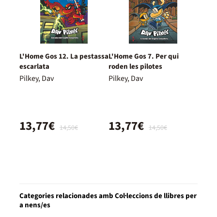
L'Home Gos 12. La pestassa
L'Home Gos 7. Per qui
escarlata
roden les pilotes
Pilkey, Dav
Pilkey, Dav
13,77€
13,77€
14,50€
14,50€
Categories relacionades amb Col·leccions de llibres per
a nens/es