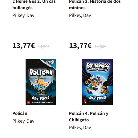
L'Home Gos 2. Un cas
Policán 3. Historia de dos
bullangós
mininos
Pilkey, Dav
Pilkey, Dav
13,77€
13,77€
14,50€
14,50€
Policán
Policán 4. Policán y
Chikigato
Pilkey, Dav
Pilkey, Dav