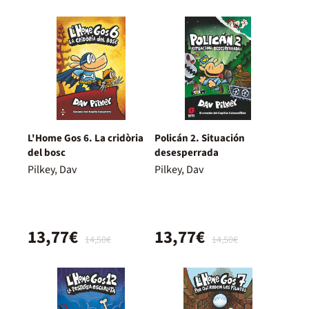
L'Home Gos 6. La cridòria
Policán 2. Situación
del bosc
desesperrada
Pilkey, Dav
Pilkey, Dav
13,77€
13,77€
14,50€
14,50€