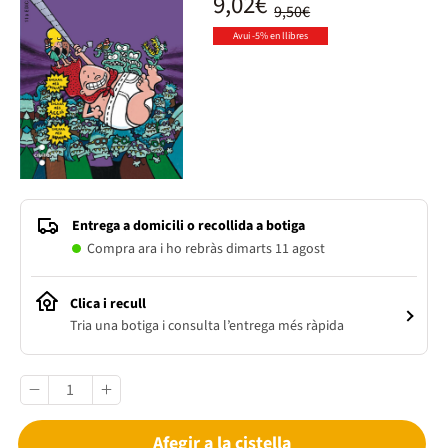
9,02€
9,50€
Avui -5% en llibres
Entrega a domicili o recollida a botiga
Compra ara i ho rebràs dimarts 11 agost
Clica i recull
Tria una botiga i consulta l’entrega més ràpida
Afegir a la cistella