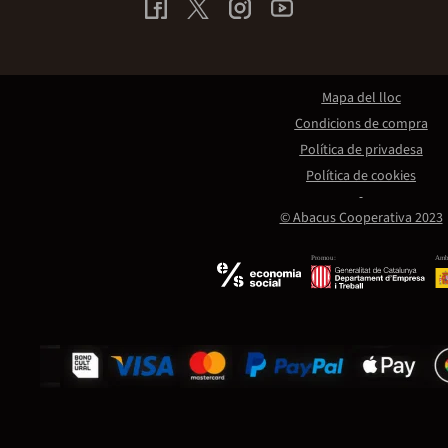
Mapa del lloc
Condicions de compra
Política de privadesa
Política de cookies
© Abacus Cooperativa 2023
Promou:
Amb 