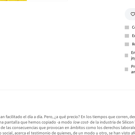
C
E
R
En
jo
Pr
am
facilitado el día a día. Pero, ¿a qué precio? En los tiempos que corren, de
 una pantalla que hemos copiado -a modo
low cost
- de la industria de Silico
e las consecuencias que provocan en ámbitos como los derechos laborales, 
o social, acerca el testimonio de quienes, de un modo u otro, se han visto a