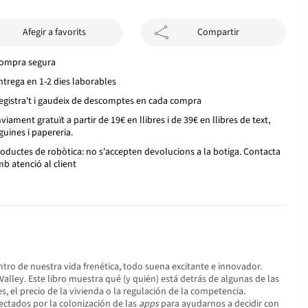
Afegir a favorits
Compartir
ompra segura
ntrega en 1-2 dies laborables
egistra't i gaudeix de descomptes en cada compra
viament gratuït a partir de 19€ en llibres i de 39€ en llibres de text,
guines i papereria.
oductes de robòtica: no s'accepten devolucions a la botiga. Contacta
b atenció al client
ntro de nuestra vida frenética, todo suena excitante e innovador.
n Valley. Este libro muestra qué (y quién) está detrás de algunas de las
el precio de la vivienda o la regulación de la competencia.
fectados por la colonización de las
apps
para ayudarnos a decidir con