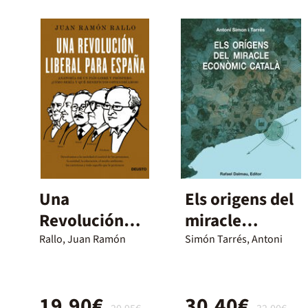
Una
Els origens del
Revolución
miracle
liberal para
econòmic
Rallo, Juan Ramón
Simón Tarrés, Antoni
España
català
19,90€
30,40€