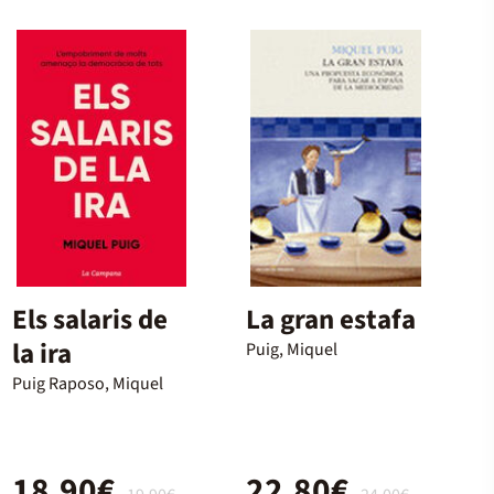
Els salaris de
La gran estafa
la ira
Puig, Miquel
Puig Raposo, Miquel
18,90€
22,80€