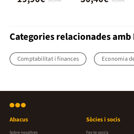
20,95€
32,00€
Categories relacionades amb 
Comptabilitat i finances
Economia de
Abacus
Sòcies i socis
Sobre nosaltres
Fes-te soci/a