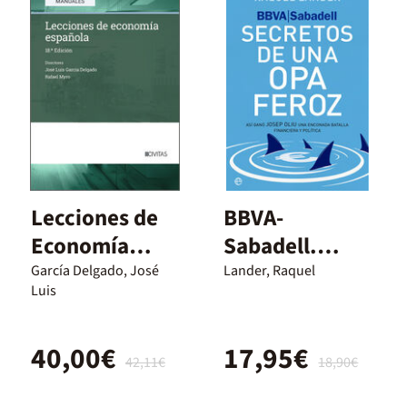
Lecciones de
BBVA-
Economía
Sabadell.
Española
Secretos de
García Delgado, José
Lander, Raquel
Luis
una opa feroz
40,00€
17,95€
42,11€
18,90€