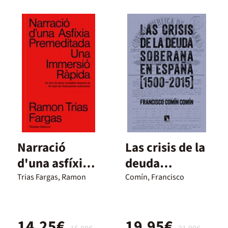
Narració
Las crisis de la
d'una asfíxia
deuda
premeditada
soberana en
Trias Fargas, Ramon
Comín, Francisco
Españ
14,25€
19,95€