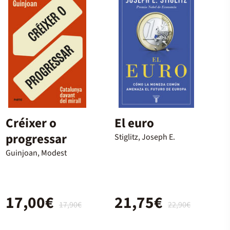
Créixer o
El euro
progressar
Stiglitz, Joseph E.
Guinjoan, Modest
17,00€
21,75€
17,90€
22,90€