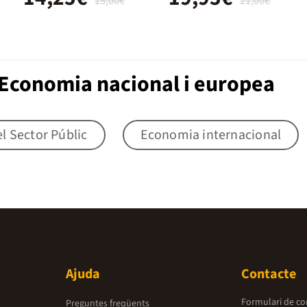
15,00€
21,00€
Economia nacional i europea
l Sector Públic
Economia internacional
Ajuda
Contacte
Formulari de co
Preguntes freqüents