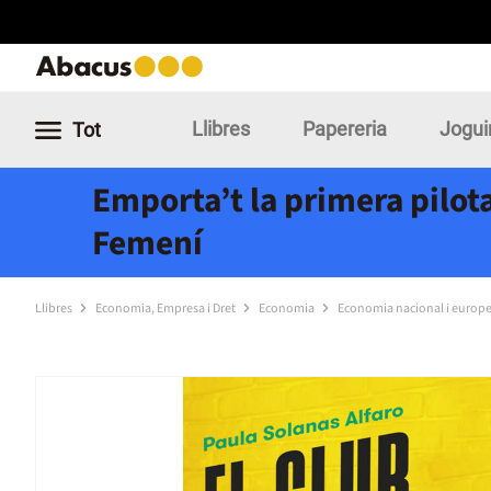
Llibres
Papereria
Jogui
Tot
Emporta’t la primera pilota
Femení
Llibres
Economia, Empresa i Dret
Economia
Economia nacional i europ