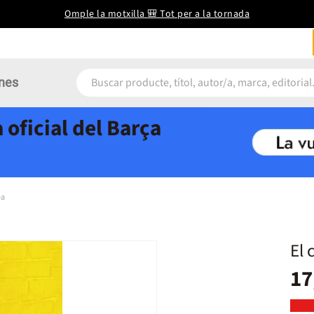
Omple la motxilla 🎒 Tot per a la tornada
nes
 oficial del Barça
ea
El 
17