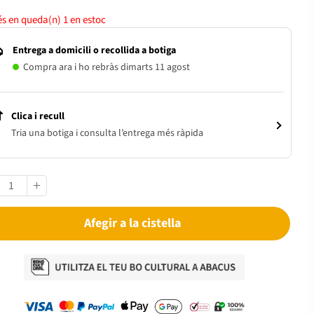
s en queda(n)
1
en estoc
Entrega a domicili o recollida a botiga
Compra ara i ho rebràs dimarts 11 agost
Clica i recull
Tria una botiga i consulta l’entrega més ràpida
Afegir a la cistella