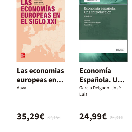
Las economias
Economía
europeas en el
Española. Una
siglo XXI
introducción
Aavv
García Delgado, José
Luis
35,29€
24,99€
37,15€
26,31€