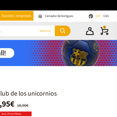
Escoles i empreses
Cercador de botigues
CAT
CAS
0
Esborrar
club de los unicornios
,95€
18,90€
Avui -5% en llibres