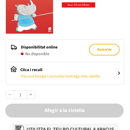
Avui -5% en llibres
Disponibilitat online
Avisa'm
No disponible
Clica i recull
Tria una botiga i consulta l’entrega més ràpida
Afegir a la cistella