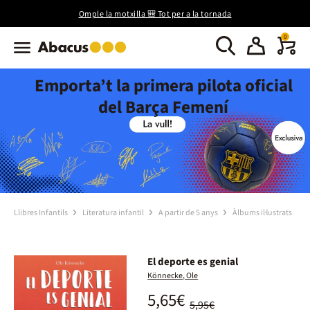
Omple la motxilla 🎒 Tot per a la tornada
0
Emporta’t la primera pilota oficial
del Barça Femení
Llibres Infantils
Literatura infantil
A partir de 5 anys
Àlbums il·lustrats
El deporte es genial
Könnecke, Ole
5,65€
5,95€