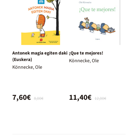
Antonek magia egiten daki
¡Que te mejores!
(Euskera)
Könnecke, Ole
Könnecke, Ole
7,60€
11,40€
8,00€
12,00€