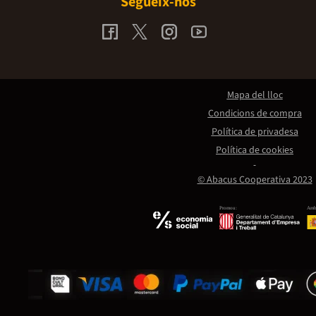
Segueix-nos
Mapa del lloc
Condicions de compra
Política de privadesa
Política de cookies
© Abacus Cooperativa 2023
Promou:
Amb 