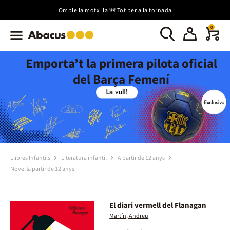
Omple la motxilla 🎒 Tot per a la tornada
0
Emporta’t la primera pilota oficial
del Barça Femení
Llibres Infantils
Literatura infantil
A partir de 12 anys
Novel·la partir de 12 anys
El diari vermell del Flanagan
Martín, Andreu