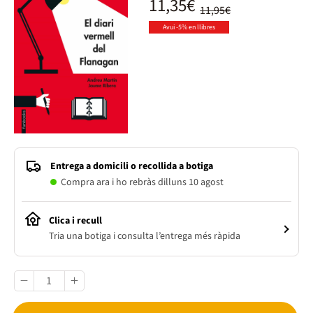
11,35€
11,95€
Avui -5% en llibres
Entrega a domicili o recollida a botiga
Compra ara i ho rebràs dilluns 10 agost
Clica i recull
Tria una botiga i consulta l’entrega més ràpida