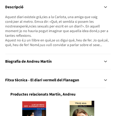
Descripció
Aquest diari existeix grà,cies a la Carlota, una amiga que vaig
conè,ixer al metro. Emva dir: «Què, et sembla si posem les
nostresexperiè,ncies sexuals per escrit en un diari?». En aquell
moment jo no hauria pogut imaginar que aquella idea doné,s per a
tantes reflexions.
Aquest no é,s un llibre en què,se us digui què, heu de fer. Jo què,sé,
què, heu de fer! Nomé,sus vull convidar a parlar sobre el sexe...
Biografia de Andreu Martín
Fitxa tècnica - El diari vermell del Flanagan
Productes relacionats Martín, Andreu