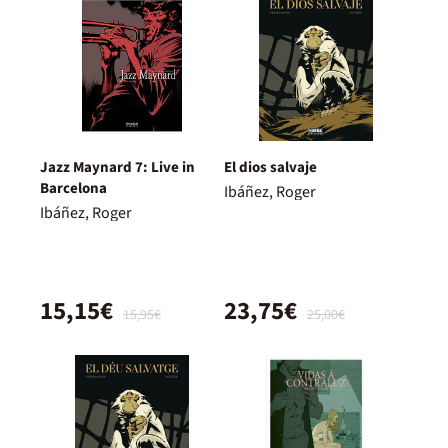
Jazz Maynard 7: Live in
El dios salvaje
Barcelona
Ibáñez, Roger
Ibáñez, Roger
15,15€
23,75€
15,95€
25,00€