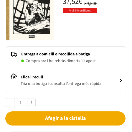
37,52€
39,50€
Avui -5% en llibres
Entrega a domicili o recollida a botiga
Compra ara i ho rebràs dimarts 11 agost
Clica i recull
Tria una botiga i consulta l’entrega més ràpida
Afegir a la cistella