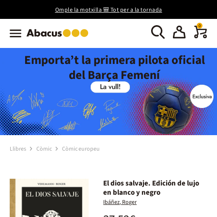
Omple la motxilla 🎒 Tot per a la tornada
0
Emporta’t la primera pilota oficial
del Barça Femení
Llibres
Còmic
Còmic europeu
El dios salvaje. Edición de lujo
en blanco y negro
Ibáñez, Roger