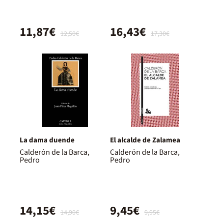
11,87€
16,43€
12,50€
17,30€
La dama duende
El alcalde de Zalamea
Calderón de la Barca,
Calderón de la Barca,
Pedro
Pedro
14,15€
9,45€
14,90€
9,95€