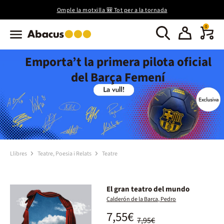
Omple la motxilla 🎒 Tot per a la tornada
0
Emporta’t la primera pilota oficial
del Barça Femení
Llibres
Teatre, Poesia i Relats
Teatre
El gran teatro del mundo
Calderón de la Barca, Pedro
7,55€
7,95€