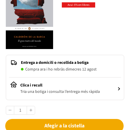
Avui -5% en llibres
Entrega a domicili o recollida a botiga
Compra ara i ho rebràs dimecres 12 agost
Clica i recull
Tria una botiga i consulta l’entrega més ràpida
Afegir a la cistella