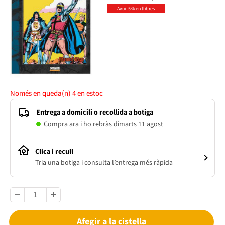
Avui -5% en llibres
Només en queda(n)
4
en estoc
Entrega a domicili o recollida a botiga
Compra ara i ho rebràs dimarts 11 agost
Clica i recull
Tria una botiga i consulta l’entrega més ràpida
Afegir a la cistella