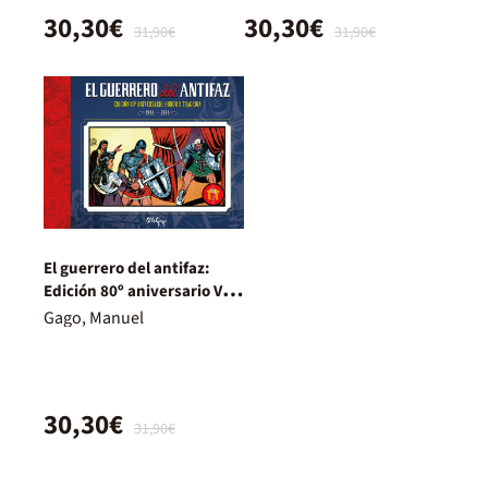
30,30€
30,30€
31,90€
31,90€
El guerrero del antifaz:
Edición 80º aniversario Vol.
02
Gago, Manuel
30,30€
31,90€