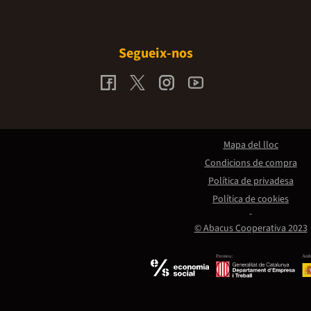
Segueix-nos
Mapa del lloc
Condicions de compra
Política de privadesa
Política de cookies
© Abacus Cooperativa 2023
Promou:
Amb 