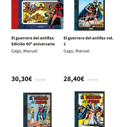
El guerrero del antifaz:
El guerrero del antifaz vol.
Edición 80º aniversario
2
Gago, Manuel
Gago, Manuel
30,30€
28,40€
31,90€
29,90€