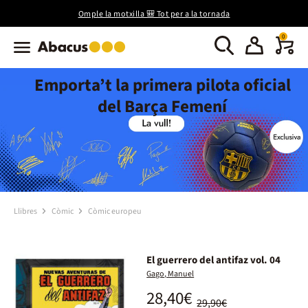
Omple la motxilla 🎒 Tot per a la tornada
0
Emporta’t la primera pilota oficial
del Barça Femení
Llibres
Còmic
Còmic europeu
El guerrero del antifaz vol. 04
Gago, Manuel
28,40€
29,90€