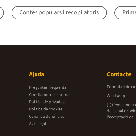
Contes populars i recopilatoris
Prime
Ajuda
Contacte
Formulari de co
Preguntes freqüents
Condicions de compra
Whatsapp
Política de privadesa
(*) L'enviament 
Política de cookies
del canal de Wh
Canal de denúncies
l'acceptació de 
Avís legal