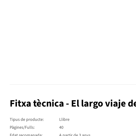
Fitxa tècnica - El largo viaje 
Tipus de producte:
Llibre
Pàgines/Fulls:
40
Edat recomanada:
A partir de 3 anys