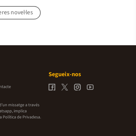
res novel·les
Segueix-nos
ntacte
d’un missatge a través
atsapp, implica
la
Política de Privadesa.