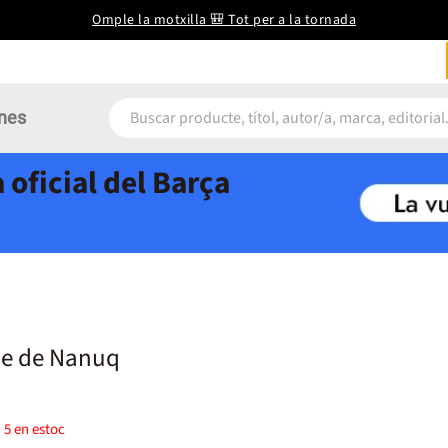
Omple la motxilla 🎒 Tot per a la tornada
nes
 oficial del Barça
aje de Nanuq
)
5
en estoc