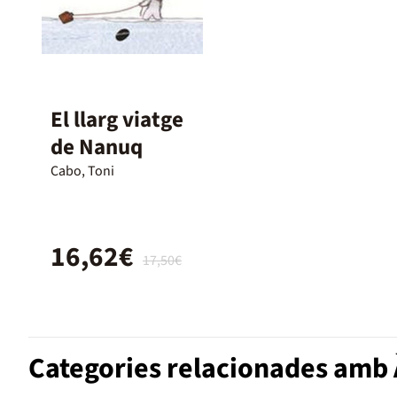
El llarg viatge
de Nanuq
Cabo, Toni
16,62€
17,50€
Categories relacionades amb À