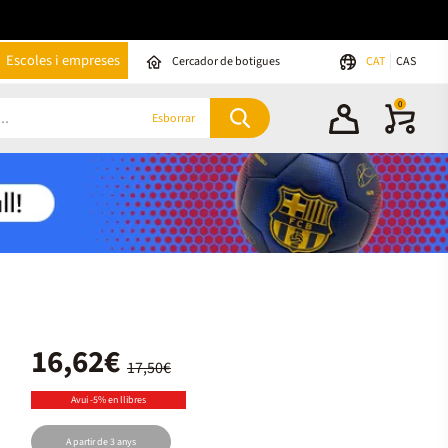
Escoles i empreses
Cercador de botigues
CAT
CAS
0
Esborrar
16,62€
17,50€
Avui -5% en llibres
A partir de 3 anys