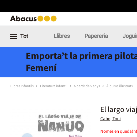
Llibres
Papereria
Jogui
Tot
Emporta’t la primera pilota
Femení
Llibres Infantils
Literatura infantil
A partir de 5 anys
Àlbums il·lustrats
El largo vi
Cabo, Toni
Només en queda(n