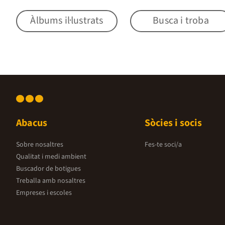
Àlbums il·lustrats
Busca i troba
Abacus
Sòcies i socis
Sobre nosaltres
Fes-te soci/a
Qualitat i medi ambient
Buscador de botigues
Treballa amb nosaltres
Empreses i escoles