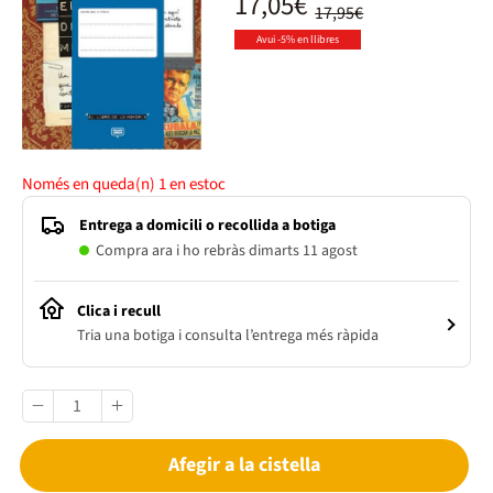
17,05€
17,95€
Avui -5% en llibres
Només en queda(n)
1
en estoc
Entrega a domicili o recollida a botiga
Compra ara i ho rebràs dimarts 11 agost
Clica i recull
Tria una botiga i consulta l’entrega més ràpida
Afegir a la cistella