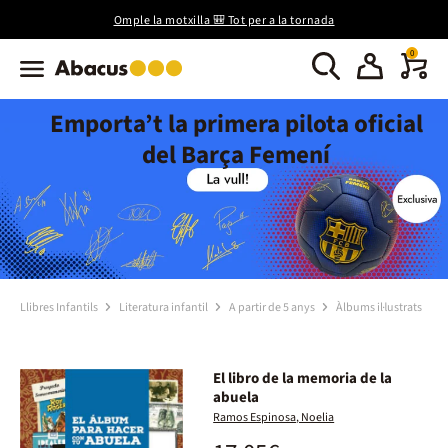
Omple la motxilla 🎒 Tot per a la tornada
0
Emporta’t la primera pilota oficial
del Barça Femení
Llibres Infantils
Literatura infantil
A partir de 5 anys
Àlbums il·lustrats
El libro de la memoria de la
abuela
Ramos Espinosa, Noelia