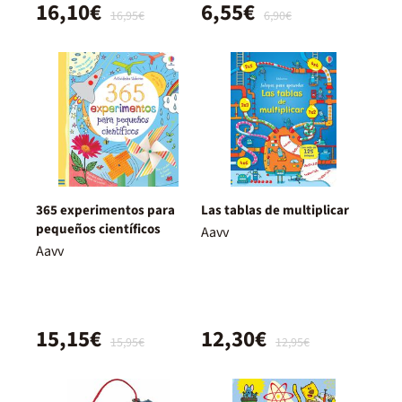
16,10€
6,55€
16,95€
6,90€
365 experimentos para
Las tablas de multiplicar
pequeños científicos
Aavv
Aavv
15,15€
12,30€
15,95€
12,95€