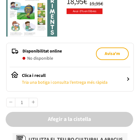
18,95€
19,95€
Avui -5% en llibres
Disponibilitat online
Avisa'm
No disponible
Clica i recull
Tria una botiga i consulta l’entrega més ràpida
Afegir a la cistella