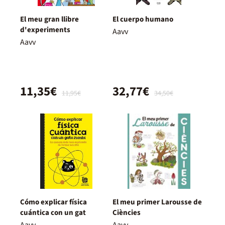
El meu gran llibre
El cuerpo humano
d'experiments
Aavv
Aavv
11,35€
32,77€
11,95€
34,50€
Cómo explicar física
El meu primer Larousse de
cuántica con un gat
Ciències
Aavv
Aavv