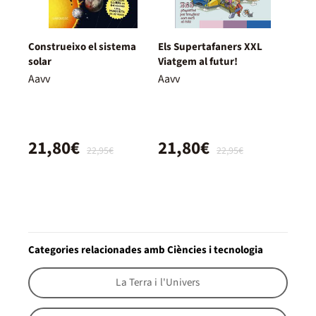
Construeixo el sistema
Els Supertafaners XXL
solar
Viatgem al futur!
Aavv
Aavv
21,80€
21,80€
22,95€
22,95€
Categories relacionades amb Ciències i tecnologia
La Terra i l'Univers