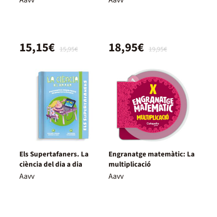
15,15€
18,95€
15,95€
19,95€
Els Supertafaners. La
Engranatge matemàtic: La
ciència del dia a dia
multiplicació
Aavv
Aavv