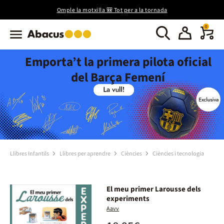
Omple la motxilla 🎒 Tot per a la tornada
0
Emporta’t la primera pilota oficial
del Barça Femení
Llibres Infantils
Llibres per aprendre
Ciències
Ciències i tecnologia
El meu primer Larousse dels
experiments
Aavv