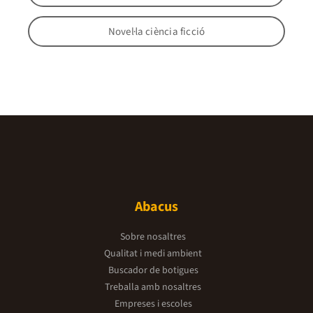
Novel·la ciència ficció
Abacus
Sobre nosaltres
Qualitat i medi ambient
Buscador de botigues
Treballa amb nosaltres
Empreses i escoles