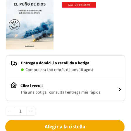
Avui -5% en llibres
Entrega a domicili o recollida a botiga
Compra ara i ho rebràs dilluns 10 agost
Clica i recull
Tria una botiga i consulta l’entrega més ràpida
Afegir a la cistella