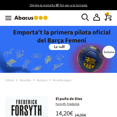
Omple la motxilla 🎒 Tot per a la tornada
0
Emporta’t la primera pilota oficial
del Barça Femení
Llibres
Novel·les
Butxaca
Novel·la negra
El puño de Dios
Forsyth, Frederick
14,20€
14,95€