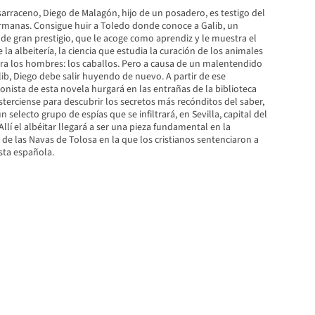
arraceno, Diego de Malagón, hijo de un posadero, es testigo del
rmanas. Consigue huir a Toledo donde conoce a Galib, un
de gran prestigio, que le acoge como aprendiz y le muestra el
 la albeitería, la ciencia que estudia la curación de los animales
a los hombres: los caballos. Pero a causa de un malentendido
ib, Diego debe salir huyendo de nuevo. A partir de ese
nista de esta novela hurgará en las entrañas de la biblioteca
terciense para descubrir los secretos más recónditos del saber,
 selecto grupo de espías que se infiltrará, en Sevilla, capital del
llí el albéitar llegará a ser una pieza fundamental en la
e las Navas de Tolosa en la que los cristianos sentenciaron a
sta española.