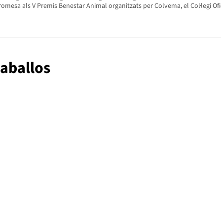
mesa als V Premis Benestar Animal organitzats per Colvema, el Col·legi Ofic
caballos