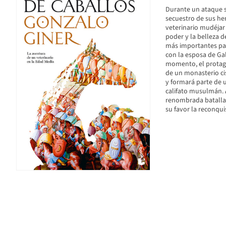
Durante un ataque s
secuestro de sus he
veterinario mudéjar 
poder y la belleza de
más importantes par
con la esposa de Gal
momento, el protago
de un monasterio cis
y formará parte de un
califato musulmán. A
renombrada batalla d
su favor la reconqui