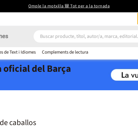
Omple la motxilla 🎒 Tot per a la tornada
nes
es de Text i Idiomes
Complements de lectura
 oficial del Barça
de caballos