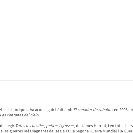
el·les històriques. Va aconseguir l'èxit amb
El sanador de caballos
en 2008, una
Las ventanas del cielo
.
de llegir
Totes les bèsties, petites i grosses
, de James Herriot, i en totes les
e les guerres més sagnants del segle XX: la Segona Guerra Mundial i la Gue