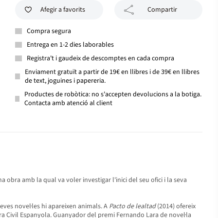
Afegir a favorits
Compartir
Compra segura
Entrega en 1-2 dies laborables
Registra't i gaudeix de descomptes en cada compra
Enviament gratuït a partir de 19€ en llibres i de 39€ en llibres
de text, joguines i papereria.
Productes de robòtica: no s'accepten devolucions a la botiga.
Contacta amb atenció al client
 obra amb la qual va voler investigar l'inici del seu ofici i la seva
 seves novel·les hi apareixen animals. A
Pacto de lealtad
(2014) ofereix
rra Civil Espanyola. Guanyador del premi Fernando Lara de novel·la