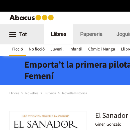
Llibres
Papereria
Jogui
Tot
Ficció
No ficció
Juvenil
Infantil
Còmic i Manga
Llibr
Emporta’t la primera pilota
Femení
Llibres
Novel·les
Butxaca
Novel·la històrica
El Sanador 
Giner, Gonzalo