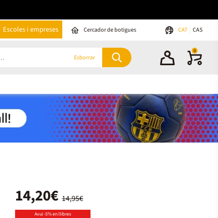
Escoles i empreses
Cercador de botigues
CAT
CAS
0
Esborrar
14,20€
14,95€
Avui -5% en llibres