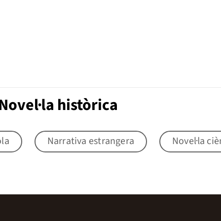
ovel·la històrica
ola
Narrativa estrangera
Novel·la ciè