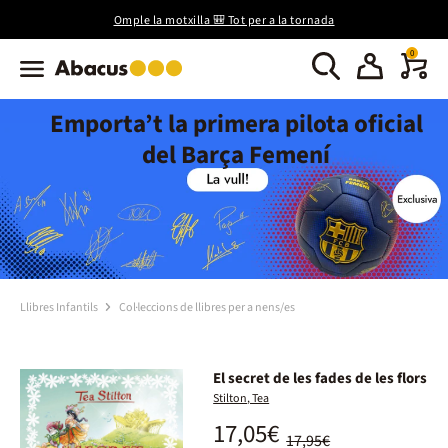
Omple la motxilla 🎒 Tot per a la tornada
0
Emporta’t la primera pilota oficial
del Barça Femení
Llibres Infantils
Col·leccions de llibres per a nens/es
El secret de les fades de les flors
Stilton, Tea
17,05€
17,95€