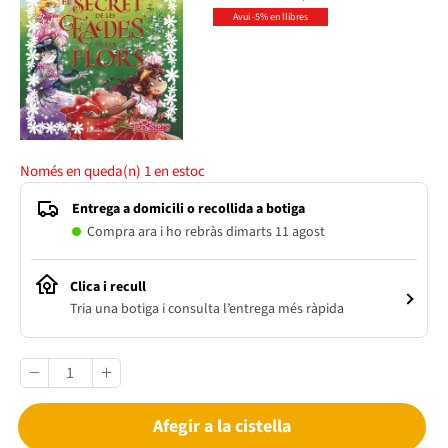
Avui -5% en llibres
Només en queda(n)
1
en estoc
Entrega a domicili o recollida a botiga
Compra ara i ho rebràs dimarts 11 agost
Clica i recull
Tria una botiga i consulta l’entrega més ràpida
Afegir a la cistella