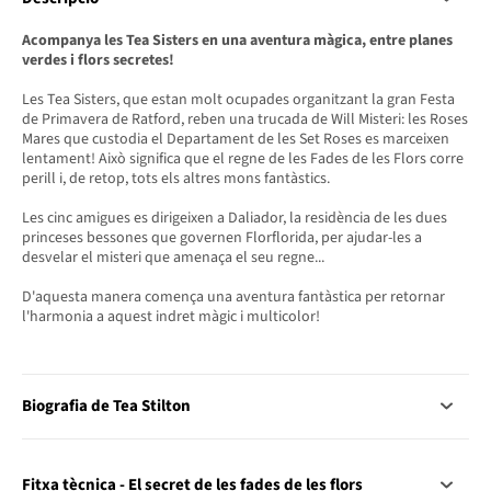
Acompanya les Tea Sisters en una aventura màgica, entre planes
verdes i flors secretes!
Les Tea Sisters, que estan molt ocupades organitzant la gran Festa
de Primavera de Ratford, reben una trucada de Will Misteri: les Roses
Mares que custodia el Departament de les Set Roses es marceixen
lentament! Això significa que el regne de les Fades de les Flors corre
perill i, de retop, tots els altres mons fantàstics.
Les cinc amigues es dirigeixen a Daliador, la residència de les dues
princeses bessones que governen Florflorida, per ajudar-les a
desvelar el misteri que amenaça el seu regne...
D'aquesta manera comença una aventura fantàstica per retornar
l'harmonia a aquest indret màgic i multicolor!
Biografia de Tea Stilton
Fitxa tècnica - El secret de les fades de les flors