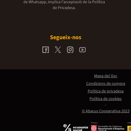
de Whatsapp, implica l'acceptació de la
Política
de Privadesa.
Segueix-nos
Mapa del lloc
Condicions de compra
Política de privadesa
Política de cookies
© Abacus Cooperativa 2023
Promou:
Amb 