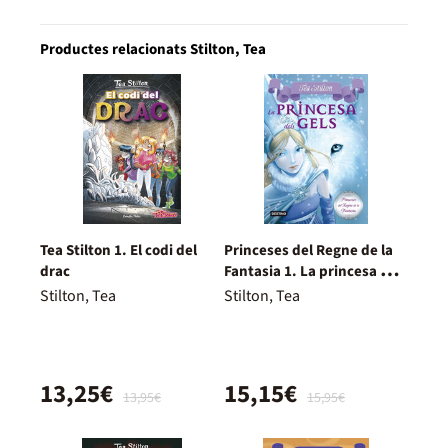
Productes relacionats Stilton, Tea
Tea Stilton 1. El codi del
Princeses del Regne de la
drac
Fantasia 1. La princesa dels
gels
Stilton, Tea
Stilton, Tea
13,25€
15,15€
13,95€
15,95€