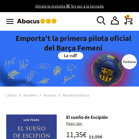
Omple la motxilla 🎒 Tot per a la tornada
0
Emporta’t la primera pilota oficial
del Barça Femení
Llibres
Novel·les
Butxaca
Novel·la històrica
El sueño de Escipión
Pears, Iain
11,35€
11,95€