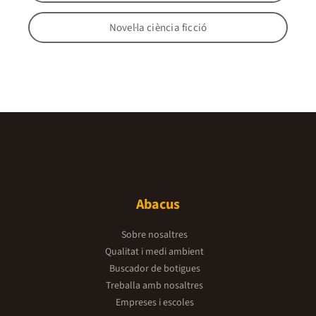
Novel·la ciència ficció
Abacus
Sobre nosaltres
Qualitat i medi ambient
Buscador de botigues
Treballa amb nosaltres
Empreses i escoles