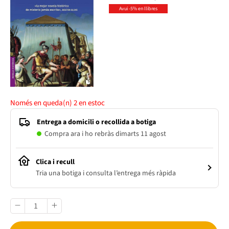
Avui -5% en llibres
Només en queda(n)
2
en estoc
Entrega a domicili o recollida a botiga
Compra ara i ho rebràs dimarts 11 agost
Clica i recull
Tria una botiga i consulta l’entrega més ràpida