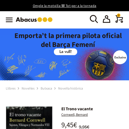
Omple la motxilla 🎒 Tot per a la tornada
0
Emporta’t la primera pilota oficial
del Barça Femení
Llibres
Novel·les
Butxaca
Novel·la històrica
El Trono vacante
Cornwell, Bernard
9,45€
9,95€