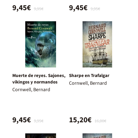
9,45€
9,45€
9,95€
9,95€
Muerte de reyes. Sajones,
Sharpe en Trafalgar
vikingos y normandos
Cornwell, Bernard
Cornwell, Bernard
9,45€
15,20€
9,95€
16,00€