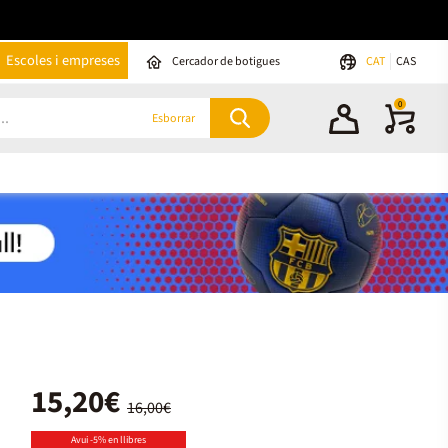
Escoles i empreses
Cercador de botigues
CAT
CAS
0
Esborrar
15,20€
16,00€
Avui -5% en llibres