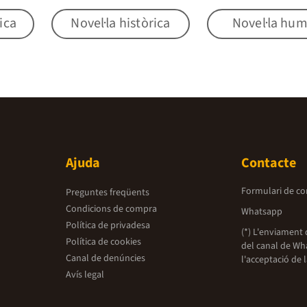
ica
Novel·la històrica
Novel·la hu
Ajuda
Contacte
Formulari de co
Preguntes freqüents
Condicions de compra
Whatsapp
Política de privadesa
(*) L'enviament 
Política de cookies
del canal de Wh
Canal de denúncies
l'acceptació de 
Avís legal