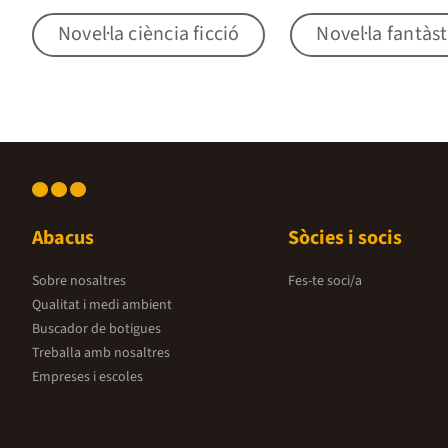
Novel·la ciència ficció
Novel·la fantàst
Abacus
Sòcies i socis
Sobre nosaltres
Fes-te soci/a
Qualitat i medi ambient
Buscador de botigues
Treballa amb nosaltres
Empreses i escoles