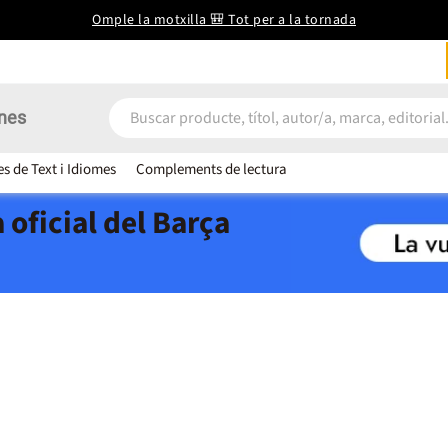
Omple la motxilla 🎒 Tot per a la tornada
nes
es de Text i Idiomes
Complements de lectura
 oficial del Barça