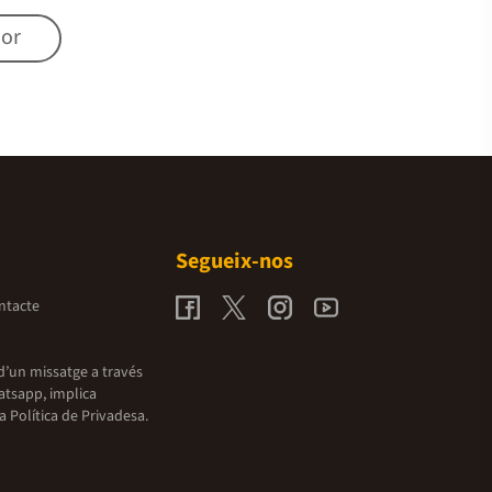
mor
Segueix-nos
ntacte
d’un missatge a través
atsapp, implica
la
Política de Privadesa.