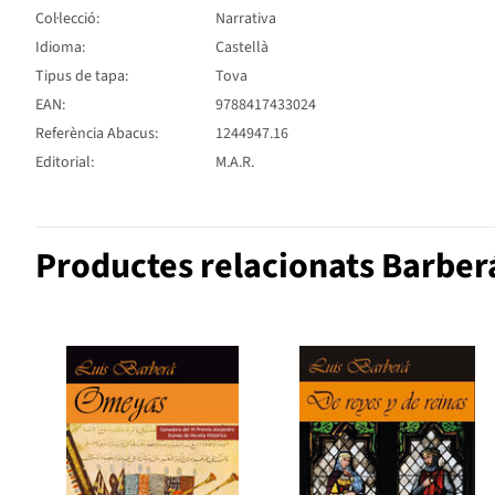
Col·lecció:
Narrativa
Idioma:
Castellà
Tipus de tapa:
Tova
EAN:
9788417433024
Referència Abacus:
1244947.16
Editorial:
M.A.R.
Productes relacionats Barberá