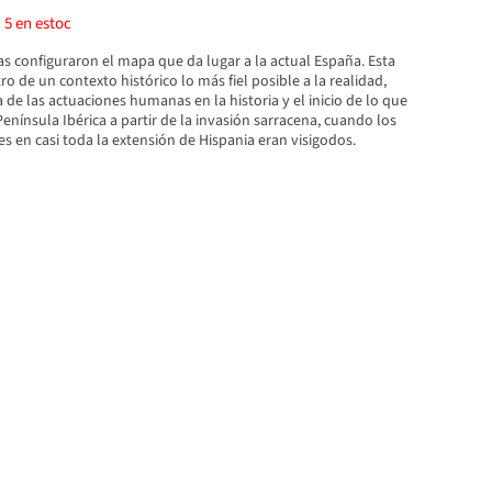
)
5
en estoc
as configuraron el mapa que da lugar a la actual España. Esta
ro de un contexto histórico lo más fiel posible a la realidad,
a de las actuaciones humanas en la historia y el inicio de lo que
Península Ibérica a partir de la invasión sarracena, cuando los
 en casi toda la extensión de Hispania eran visigodos.