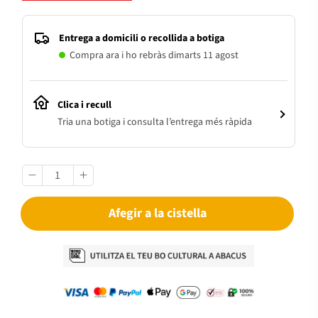
Entrega a domicili o recollida a botiga
Compra ara i ho rebràs dimarts 11 agost
Clica i recull
Tria una botiga i consulta l’entrega més ràpida
Afegir a la cistella