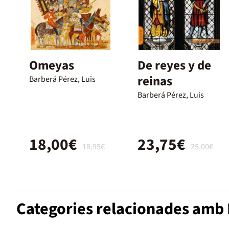
Omeyas
De reyes y de
reinas
Barberá Pérez, Luis
Barberá Pérez, Luis
18,00€
23,75€
18,95€
25,00€
Categories relacionades amb N