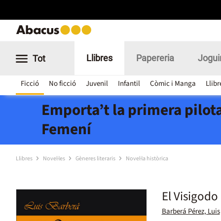
Llibres
Papereria
Jogui
Tot
Ficció
No ficció
Juvenil
Infantil
Còmic i Manga
Llibr
Emporta’t la primera pilota
Femení
Llibres
Novel·les
Gèneres literaris
Novel·la històrica
El Visigodo
Barberá Pérez, Luis