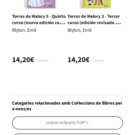
Torres de Malory 5 - Quinto
Torres de Malory 3 - Tercer
curso (nueva edición con
curso (edición revisada y
contenido inédito)
actualizada)
Blyton, Enid
Blyton, Enid
14,20€
14,20€
14,95€
14,95€
Categories relacionades amb Col·leccions de llibres per
a nens/es
Llibres Infantils TOP ⭐