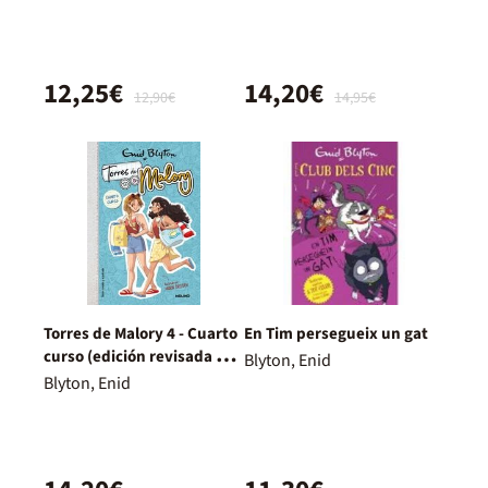
inédito)
12,25€
14,20€
12,90€
14,95€
Torres de Malory 4 - Cuarto
En Tim persegueix un gat
curso (edición revisada y
Blyton, Enid
actualizada)
Blyton, Enid