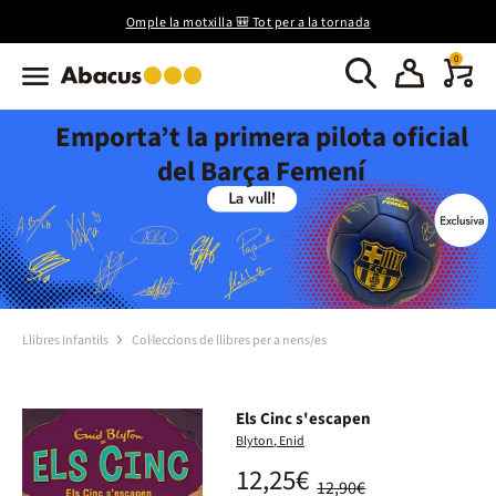
Omple la motxilla 🎒 Tot per a la tornada
0
Emporta’t la primera pilota oficial
del Barça Femení
Llibres Infantils
Col·leccions de llibres per a nens/es
Els Cinc s'escapen
Blyton, Enid
12,25€
12,90€