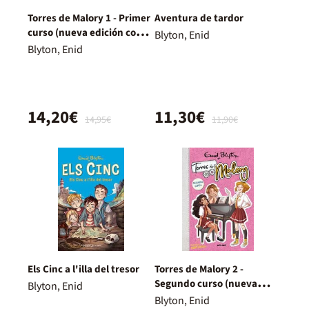
Torres de Malory 1 - Primer
Aventura de tardor
curso (nueva edición con
Blyton, Enid
contenido inédito)
Blyton, Enid
14,20€
11,30€
14,95€
11,90€
Els Cinc a l'illa del tresor
Torres de Malory 2 -
Segundo curso (nueva
Blyton, Enid
edición con contenido
Blyton, Enid