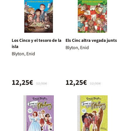
Los Cinco y el tesoro de la
Els Cinc altra vegada junts
isla
Blyton, Enid
Blyton, Enid
12,25€
12,25€
12,90€
12,90€