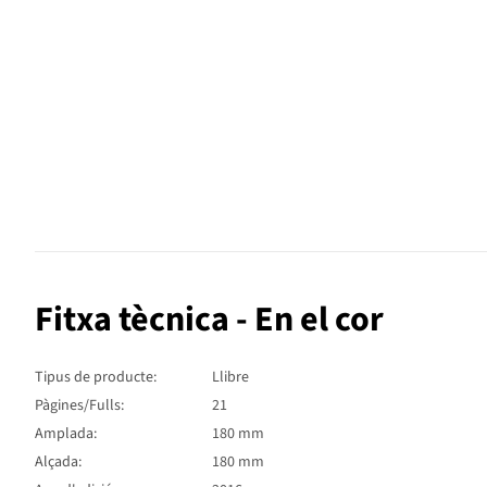
Fitxa tècnica - En el cor
Tipus de producte:
Llibre
Pàgines/Fulls:
21
Amplada:
180 mm
Alçada:
180 mm