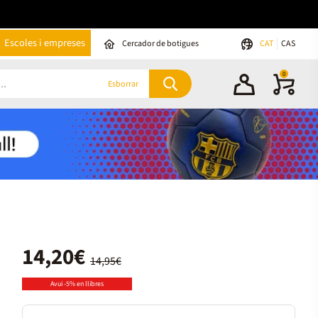
Escoles i empreses
Cercador de botigues
CAT
CAS
0
Esborrar
14,20€
14,95€
Avui -5% en llibres