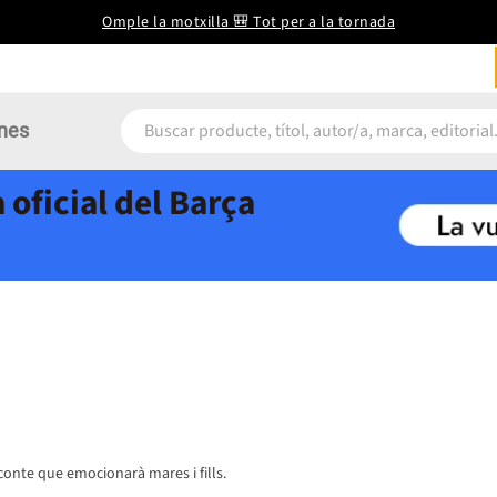
Omple la motxilla 🎒 Tot per a la tornada
nes
 oficial del Barça
 conte que emocionarà mares i fills.