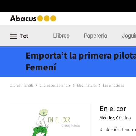
Llibres
Papereria
Jogui
Tot
Emporta’t la primera pilota
Femení
Llibres Infantils
Llibres per aprendre
Medi natural
Les emocions
En el cor
Méndez, Cristina
Un deliciós i tendre