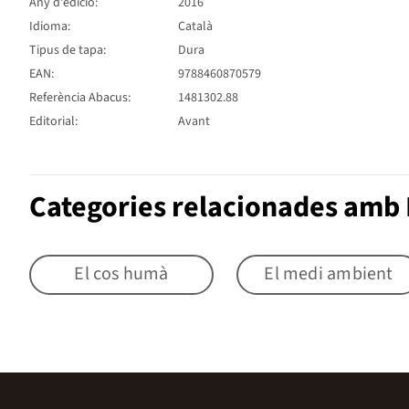
Any d'edició:
2016
Idioma:
Català
Tipus de tapa:
Dura
EAN:
9788460870579
Referència Abacus:
1481302.88
Editorial:
Avant
Categories relacionades amb
El cos humà
El medi ambient