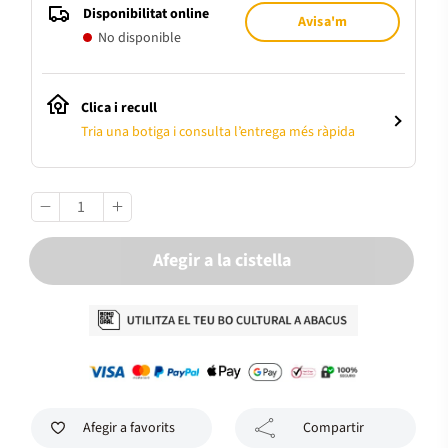
Disponibilitat online
Avisa'm
No disponible
Clica i recull
Tria una botiga i consulta l’entrega més ràpida
Afegir a la cistella
Afegir a favorits
Compartir