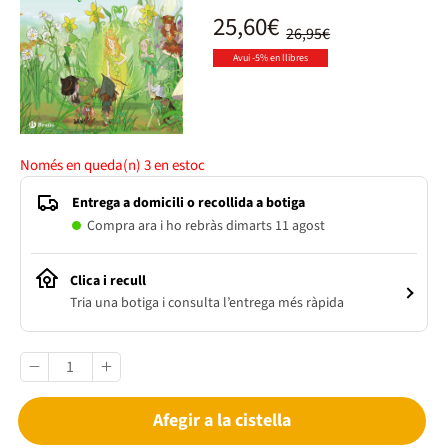
25,60€
26,95€
Avui -5% en llibres
Només en queda(n)
3
en estoc
Entrega a domicili o recollida a botiga
Compra ara i ho rebràs dimarts 11 agost
Clica i recull
Tria una botiga i consulta l’entrega més ràpida
Afegir a la cistella