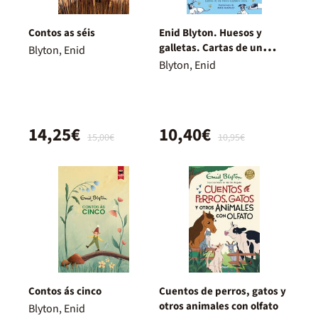
Contos as séis
Enid Blyton. Huesos y
galletas. Cartas de un
Blyton, Enid
perro llamado Bobs
Blyton, Enid
14,25€
10,40€
15,00€
10,95€
Contos ás cinco
Cuentos de perros, gatos y
otros animales con olfato
Blyton, Enid