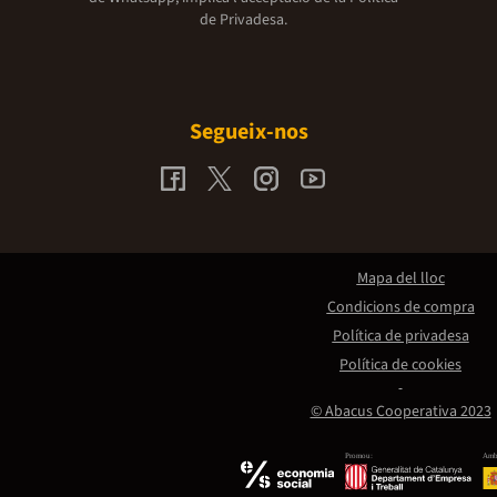
de Privadesa.
Segueix-nos
Mapa del lloc
Condicions de compra
Política de privadesa
Política de cookies
© Abacus Cooperativa 2023
Promou:
Amb 