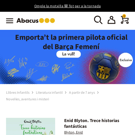
Omple la motxilla 🎒 Tot per a la tornada
0
Emporta’t la primera pilota oficial
del Barça Femení
Llibres Infantils
Literatura infantil
A partir de 7 anys
Novel·les, aventures i misteri
Enid Blyton. Trece historias
fantásticas
Blyton, Enid