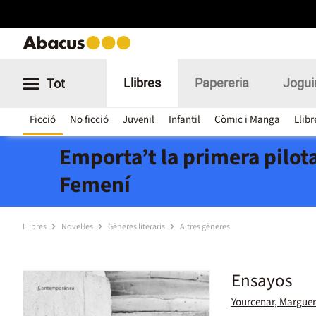
Llibres
Papereria
Jogui
Tot
Ficció
No ficció
Juvenil
Infantil
Còmic i Manga
Llibr
Emporta’t la primera pilota
Femení
Llibres
Novel·les
Gèneres literaris
Altres gèneres
Ensayos
Yourcenar, Marguer