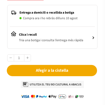
Entrega a domicili o recollida a botiga
Compra ara i ho rebràs dilluns 10 agost
Clica i recull
Tria una botiga i consulta l’entrega més ràpida
Afegir a la cistella