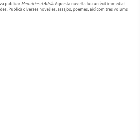
 va publicar
Memòries d'Adrià
. Aquesta novel·la fou un èxit immediat
ctades. Publicà diverses novel·les, assajos, poemes, així com tres volums