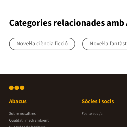
Categories relacionades amb 
Novel·la ciència ficció
Novel·la fantàst
Abacus
Sòcies i socis
Sobre nosaltres
Fes-te soci/a
Qualitat i medi ambient