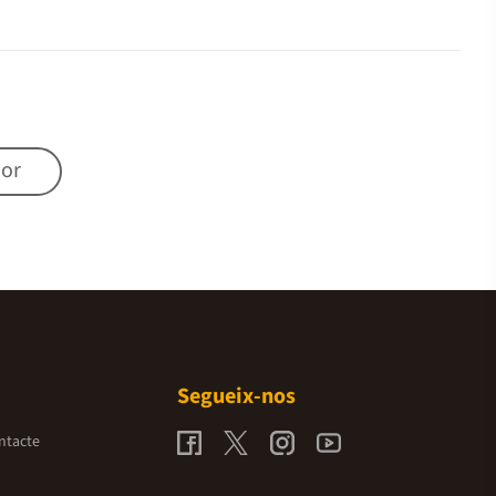
mor
Segueix-nos
ntacte