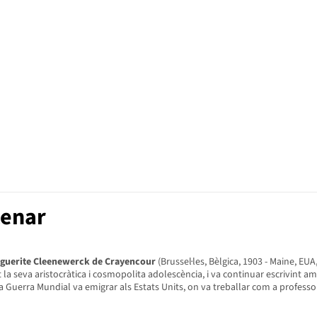
cenar
guerite Cleenewerck de Crayencour
(Brussel·les, Bèlgica, 1903 - Maine, EU
a seva aristocràtica i cosmopolita adolescència, i va continuar escrivint amb 
Guerra Mundial va emigrar als Estats Units, on va treballar com a professora