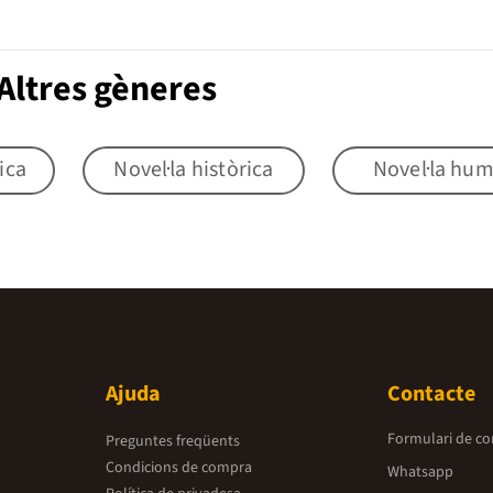
Altres gèneres
ica
Novel·la històrica
Novel·la hu
Ajuda
Contacte
Formulari de co
Preguntes freqüents
Condicions de compra
Whatsapp