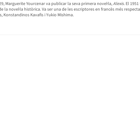
9, Marguerite Yourcenar va publicar la seva primera novel·la,
Alexis
. El 1951
ern de la novel·la històrica. Va ser una de les escriptores en francès més respe
s, Konstandinos Kavafis i Yukio Mishima.