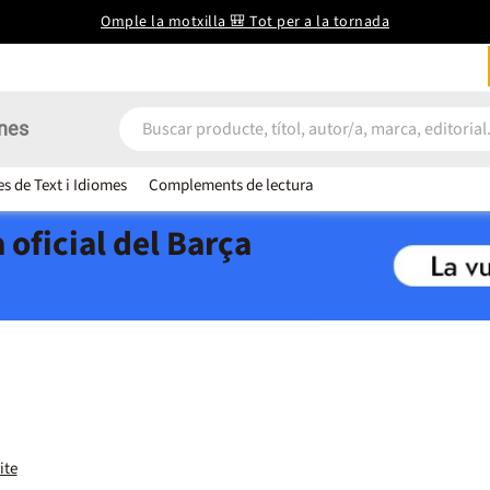
Omple la motxilla 🎒 Tot per a la tornada
nes
es de Text i Idiomes
Complements de lectura
 oficial del Barça
ite