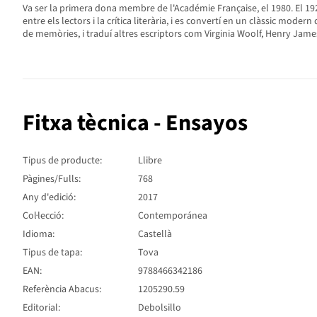
Va ser la primera dona membre de l'Académie Française, el 1980. El 192
entre els lectors i la crítica literària, i es convertí en un clàssic mod
de memòries, i traduí altres escriptors com Virginia Woolf, Henry Jame
Fitxa tècnica - Ensayos
Tipus de producte:
Llibre
Pàgines/Fulls:
768
Any d'edició:
2017
Col·lecció:
Contemporánea
Idioma:
Castellà
Tipus de tapa:
Tova
EAN:
9788466342186
Referència Abacus:
1205290.59
Editorial:
Debolsillo