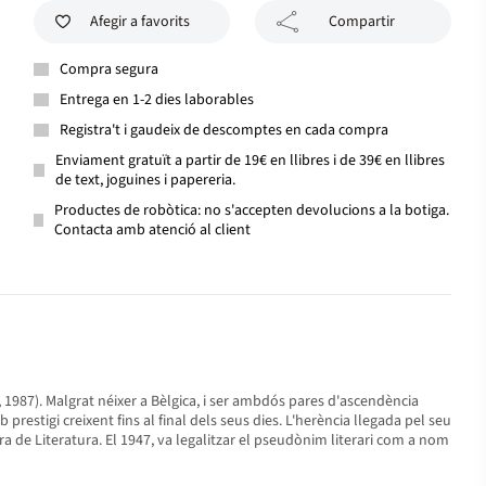
Afegir a favorits
Compartir
Compra segura
Entrega en 1-2 dies laborables
Registra't i gaudeix de descomptes en cada compra
Enviament gratuït a partir de 19€ en llibres i de 39€ en llibres
de text, joguines i papereria.
Productes de robòtica: no s'accepten devolucions a la botiga.
Contacta amb atenció al client
A, 1987). Malgrat néixer a Bèlgica, i ser ambdós pares d'ascendència
prestigi creixent fins al final dels seus dies. L'herència llegada pel seu
 de Literatura. El 1947, va legalitzar el pseudònim literari com a nom