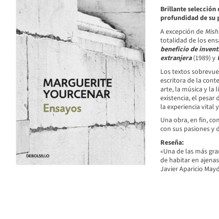
Brillante selección 
profundidad de su p
A excepción de
Mishi
totalidad de los en
beneficio de invent
extranjera
(1989) y
Los textos sobrevue
escritora de la con
arte, la música y la 
existencia, el pesar 
la experiencia vital 
Una obra, en fin, c
con sus pasiones y d
Reseña:
«Una de las más gra
de habitar en ajenas 
Javier Aparicio May