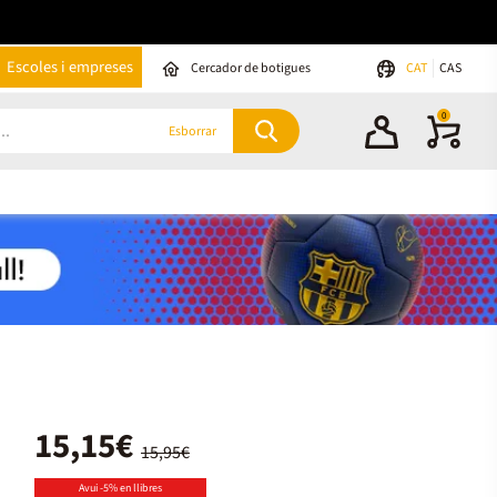
Escoles i empreses
Cercador de botigues
CAT
CAS
0
Esborrar
15,15€
15,95€
Avui -5% en llibres