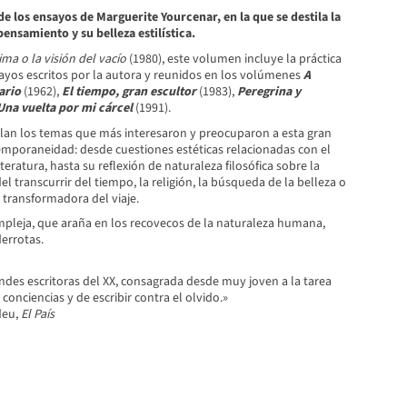
de los ensayos de Marguerite Yourcenar, en la que se destila la
ensamiento y su belleza estilística.
ma o la visión del vacío
(1980), este volumen incluye la práctica
sayos escritos por la autora y reunidos en los volúmenes
A
ario
(1962),
El tiempo, gran escultor
(1983),
Peregrina y
Una vuelta por mi cárcel
(1991).
lan los temas que más interesaron y preocuparon a esta gran
temporaneidad: desde cuestiones estéticas relacionadas con el
literatura, hasta su reflexión de naturaleza filosófica sobre la
del transcurrir del tiempo, la religión, la búsqueda de la belleza o
y transformadora del viaje.
ompleja, que araña en los recovecos de la naturaleza humana,
errotas.
ndes escritoras del XX, consagrada desde muy joven a la tarea
conciencias y de escribir contra el olvido.»
deu,
El País