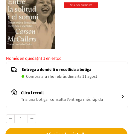
Avui -5% en llibres
Només en queda(n)
1
en estoc
Entrega a domicili o recollida a botiga
Compra ara i ho rebràs dimarts 11 agost
Clica i recull
Tria una botiga i consulta l’entrega més ràpida