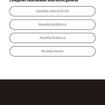
Categories relacionades amb Altres gèneres
Novel·la ciència ficció
Novel·la fantàstica
Novel·la històrica
Novel·la humor