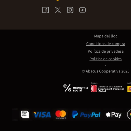
Mapa del lloc
Condicions de compra
Política de privadesa
Política de cookies
© Abacus Cooperativa 2023
Promou:
Amb 