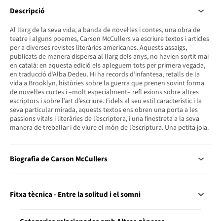
Descripció
Al llarg de la seva vida, a banda de novel·les i contes, una obra de
teatre i alguns poemes, Carson McCullers va escriure textos i articles
per a diverses revistes literàries americanes. Aquests assaigs,
publicats de manera dispersa al llarg dels anys, no havien sortit mai
en català: en aquesta edició els apleguem tots per primera vegada,
en traducció d’Alba Dedeu. Hi ha records d’infantesa, retalls de la
vida a Brooklyn, històries sobre la guerra que prenen sovint forma
de novel·les curtes i –molt especialment– refl exions sobre altres
escriptors i sobre l’art d’escriure. Fidels al seu estil característic i la
seva particular mirada, aquests textos ens obren una porta a les
passions vitals i literàries de l’escriptora, i una finestreta a la seva
manera de treballar i de viure el món de l’escriptura. Una petita joia.
Biografia de Carson McCullers
Fitxa tècnica - Entre la solitud i el somni