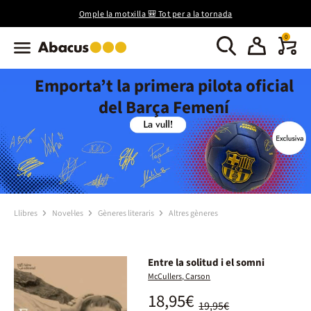
Omple la motxilla 🎒 Tot per a la tornada
0
Emporta’t la primera pilota oficial
del Barça Femení
Llibres
Novel·les
Gèneres literaris
Altres gèneres
Entre la solitud i el somni
McCullers, Carson
18,95€
19,95€