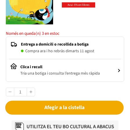
Avui -5% en llibres
Només en queda(n)
3
en estoc
Entrega a domicili o recollida a botiga
Compra ara i ho rebràs dimarts 11 agost
Clica i recull
Tria una botiga i consulta l’entrega més ràpida
Afegir a la cistella