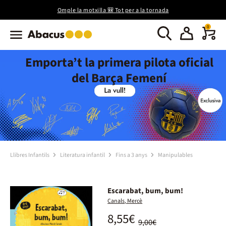
Omple la motxilla 🎒 Tot per a la tornada
0
Emporta’t la primera pilota oficial
del Barça Femení
Llibres Infantils
Literatura infantil
Fins a 3 anys
Manipulables
Escarabat, bum, bum!
Canals, Mercè
8,55€
9,00€