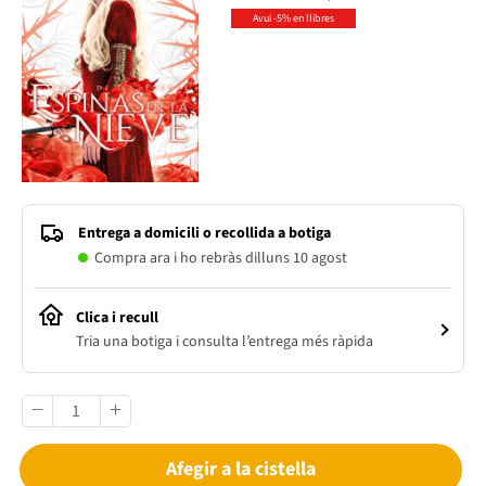
Avui -5% en llibres
Entrega a domicili o recollida a botiga
Compra ara i ho rebràs dilluns 10 agost
Clica i recull
Tria una botiga i consulta l’entrega més ràpida
Afegir a la cistella