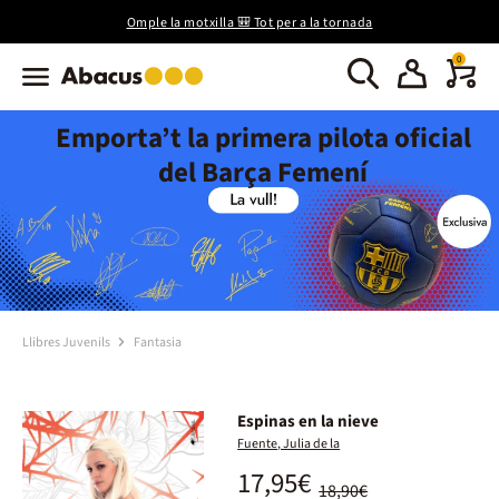
Omple la motxilla 🎒 Tot per a la tornada
0
Emporta’t la primera pilota oficial
del Barça Femení
Llibres Juvenils
Fantasia
Espinas en la nieve
Fuente, Julia de la
17,95€
18,90€