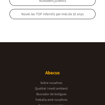
Youtubers juvenils
Novel.les TOP infantils per més de 10 anys
Abacus
Sobre nosaltres
Qualitat i medi ambient
Buscador de botigues
Treballa amb nosaltres