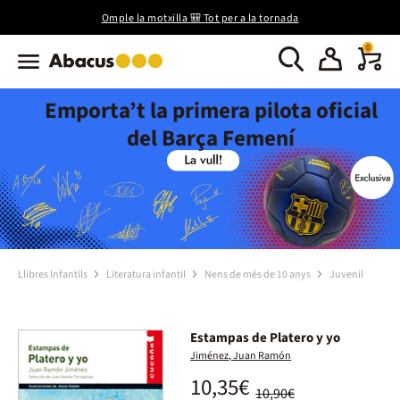
Omple la motxilla 🎒 Tot per a la tornada
0
Emporta’t la primera pilota oficial
del Barça Femení
Llibres Infantils
Literatura infantil
Nens de més de 10 anys
Juvenil
Estampas de Platero y yo
Jiménez, Juan Ramón
10,35€
10,90€